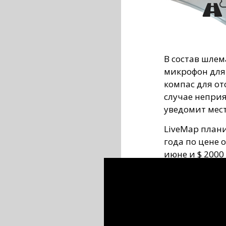
В состав шлем
микрофон для
компас для о
случае непри
уведомит мест
LiveMap плани
года по цене о
июне и $ 2000