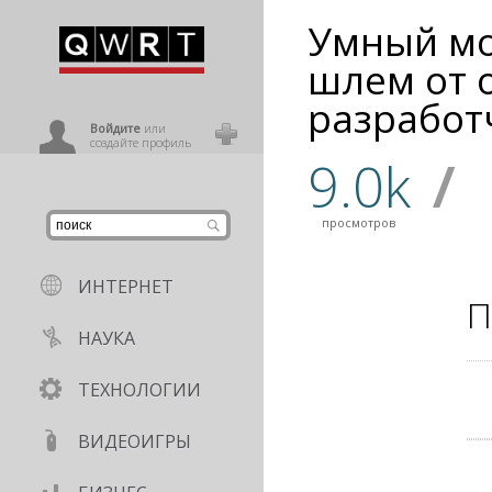
Умный м
иниться
шлем от 
разработ
ользователь
Войдите
или
создайте профиль
9.0k
/
просмотров
ИНТЕРНЕТ
П
НАУКА
ТЕХНОЛОГИИ
ВИДЕОИГРЫ