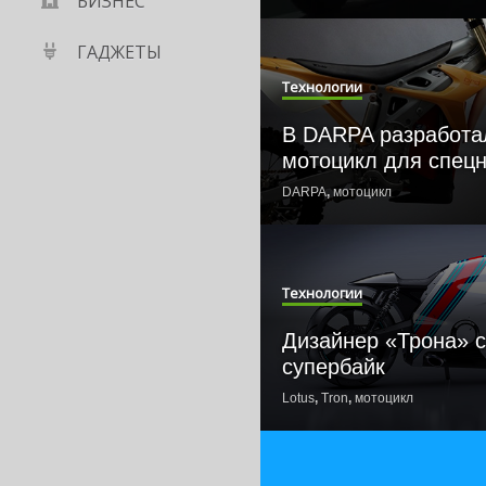
БИЗНЕС
ГАДЖЕТЫ
Технологии
В DARPA разработ
мотоцикл для спец
DARPA
,
мотоцикл
Технологии
Дизайнер «Трона» с
супербайк
Lotus
,
Tron
,
мотоцикл