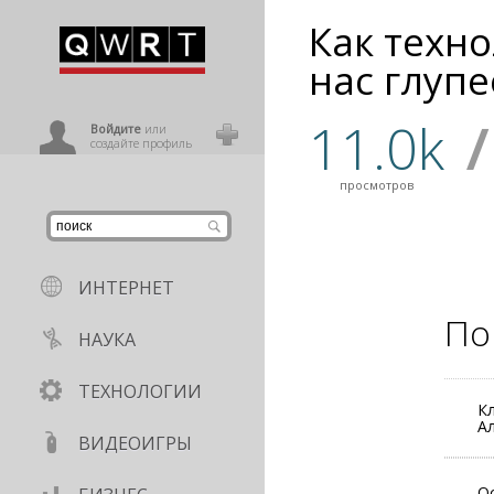
Как техн
иниться
нас глупе
11.0k
/
ользователь
Войдите
или
создайте профиль
просмотров
ИНТЕРНЕТ
По
НАУКА
ТЕХНОЛОГИИ
Кл
А
ВИДЕОИГРЫ
О