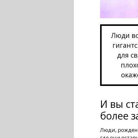
Люди в
гигант
для св
плох
окаж
И вы ст
более 
Люди, рожден
где они остав