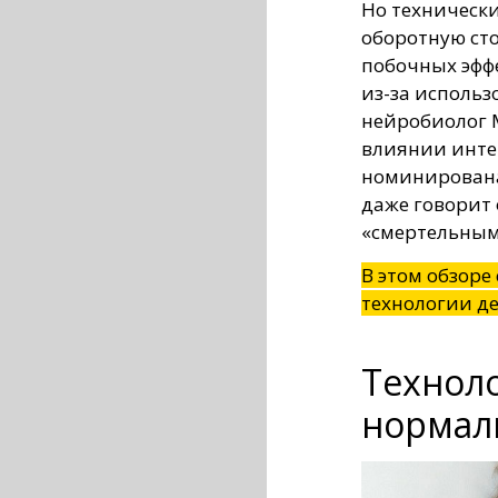
Но техническ
оборотную ст
побочных эффе
из-за использ
нейробиолог 
влиянии интер
номинирована
даже говорит 
«смертельным
В этом обзоре
технологии де
Технол
нормал