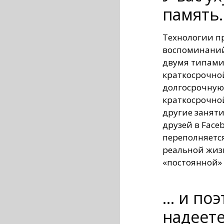
память..
Технологии п
воспоминаний.
двумя типами
краткосрочной
долгосрочную 
краткосрочной
другие заняти
друзей в Face
переполняется
реальной жизн
«постоянной»
… и поэ
надеете