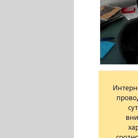
Интерн
провод
су
вни
ха
соотн