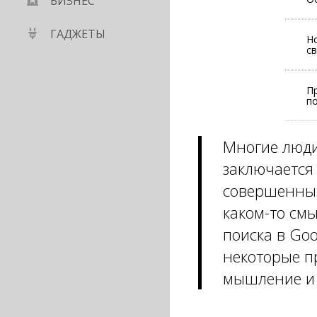
БИЗНЕС
ГАДЖЕТЫ
Н
с
П
по
Многие люди
заключается 
совершенных
каком-то смы
поиска в Goo
некоторые п
мышление и