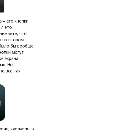
р – его кнопки
 И это
нимаете, что
а на втором
 было бы вообще
кнопки могут
е экрана.
ык. Но,
не всё так
ения, сделанного