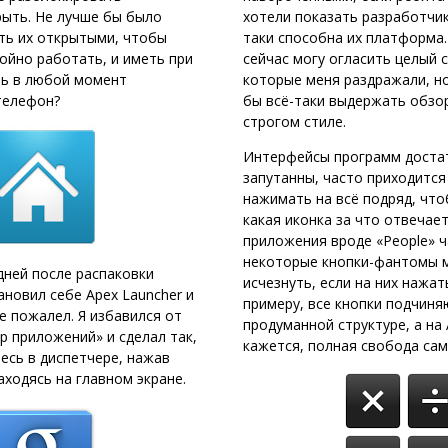
рыть. Не лучше бы было
хотели показать разработчик
ть их открытыми, чтобы
таки способна их платформа.
ойно работать, и иметь при
сейчас могу огласить целый 
ь в любой момент
которые меня раздражали, н
телефон?
бы всё-таки выдержать обзо
строгом стиле.
Интерфейсы программ доста
запутанны, часто приходится
нажимать на всё подряд, что
какая иконка за что отвечае
приложения вроде «People» ч
некоторые кнопки-фантомы 
дней после распаковки
исчезнуть, если на них нажать
ановил себе Apex Launcher и
примеру, все кнопки подчиня
не пожалел. Я избавился от
продуманной структуре, а на A
р приложений» и сделал так,
кажется, полная свобода са
есь в диспетчере, нажав
аходясь на главном экране.