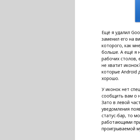
Ещё я удалил Goog
заменил его на в
которого, как мн
больше. А ещё я 
рабочих столов, е
не хватит иконок?
которые Android 
хорошо.
У иконок нет спе
сообщить вам о 
Зато в левой час
уведомления появ
статус-бар, то м
работающими пр
проигрываемой м