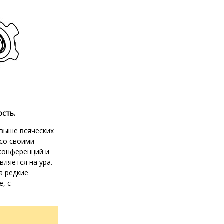
сть.
– выше всяческих
 со своими
конференций и
вляется на ура.
а редкие
е, с