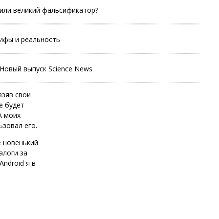
 или великий фальсификатор?
ифы и реальность
 Новый выпуск Science News
взяв свои
е будет
А моих
ьзовал его.
е новенький
алоги за
Android я в