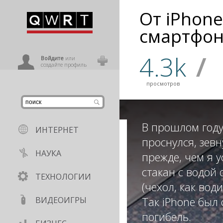
От iPhone
иниться
смартфон
4.3k
/
ользователь
Войдите
или
создайте профиль
просмотров
В прошлом году
ИНТЕРНЕТ
проснулся, зев
НАУКА
прежде, чем я 
стакан с водой
ТЕХНОЛОГИИ
(чехол, как вод
Так iPhone был
ВИДЕОИГРЫ
погибель.