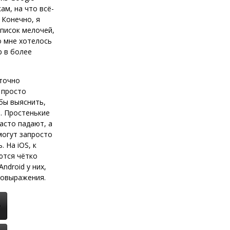
ам, на что всё-
 Конечно, я
список мелочей,
о мне хотелось
р в более
точно
 просто
бы выяснить,
т. Простенькие
асто падают, а
могут запросто
. На iOS, к
ются чётко
ndroid у них,
мовыражения.