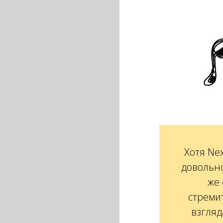
Хотя Ne
довольно
же 
стреми
взгляд