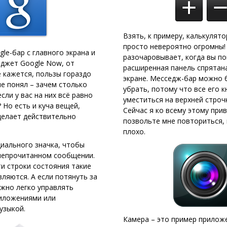
Взять, к примеру, калькулято
просто невероятно огромны!
le-бар с главного экрана и
разочаровывает, когда вы по
иджет Google Now, от
расширенная панель спрятан
е кажется, пользы гораздо
экране. Месседж-бар можно
не понял – зачем столько
убрать, потому что все его 
сли у вас на них всё равно
уместиться на верхней строчк
 Но есть и куча вещей,
Сейчас я ко всему этому прив
делает действительно
позвольте мне повториться, 
плохо.
циального значка, чтобы
непрочитанном сообщении.
ти строки состояния такие
ляются. А если потянуть за
ожно легко управлять
иложениями или
узыкой.
Камера – это пример прилож