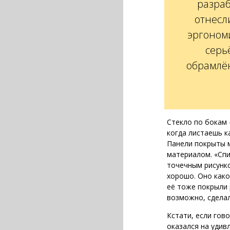
разраб
отнесл
эргоном
серь
обрамлё
Стекло по бокам 
когда листаешь к
Панели покрыты 
материалом. «Спи
точечным рисунком
хорошо. Оно како
её тоже покрыли 
возможно, сдела
Кстати, если гов
оказался на удив