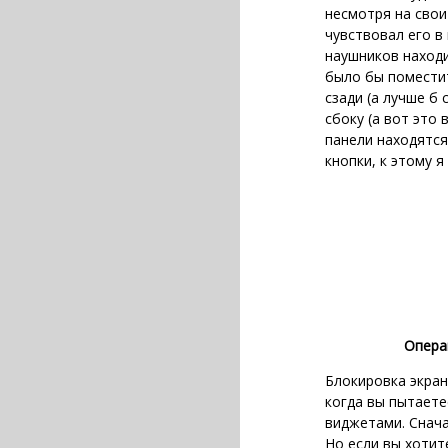
несмотря на свои
чувствовал его в
наушников находи
было бы поместит
сзади (а лучше б 
сбоку (а вот это 
панели находятс
кнопки, к этому 
Опера
Блокировка экран
когда вы пытает
виджетами. Снача
Но если вы хотит