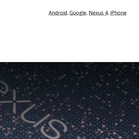
Android
Google
Nexus 4
iPhone
,
,
,