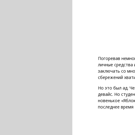
Погоревав немног
личные средства 
заключать со мно
сбережений хвати
Но это был ад. Ч
девайс. Но студен
новенькое «Яблоко
последнее время