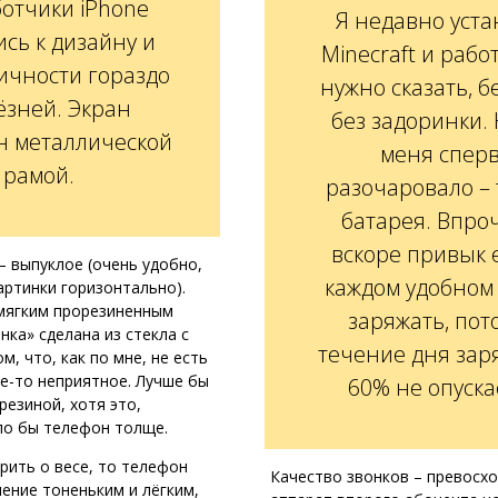
отчики iPhone
Я недавно уст
ись к дизайну и
Minecraft и рабо
ичности гораздо
нужно сказать, б
ёзней. Экран
без задоринки. 
н металлической
меня спер
рамой.
разочаровало – 
батарея. Впроч
вскоре привык 
– выпуклое (очень удобно,
каждом удобном
артинки горизонтально).
мягким прорезиненным
заряжать, пот
нка» сделана из стекла с
течение дня зар
, что, как по мне, не есть
е-то неприятное. Лучше бы
60% не опуска
резиной, хотя это,
ло бы телефон толще.
орить о весе, то телефон
Качество звонков – превосхо
ление тоненьким и лёгким,