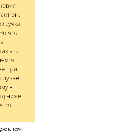
ановил
тает он,
ез сучка
Но что
ва
так это
ем, я
её при
 случае
ому в
яд ниже
ется.
дное, если