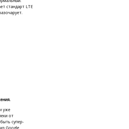
ормальный.
ает стандарт LTE
разочарует.
ения.
и уже
леки от
 быть супер-
из Google