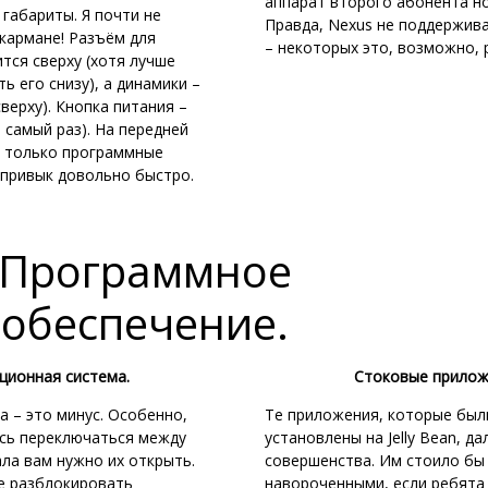
аппарат второго абонента н
 габариты. Я почти не
Правда, Nexus не поддержив
 кармане! Разъём для
– некоторых это, возможно, 
тся сверху (хотя лучше
ь его снизу), а динамики –
сверху). Кнопка питания –
в самый раз). На передней
я только программные
я привык довольно быстро.
Программное
обеспечение.
ционная система.
Стоковые прилож
а – это минус. Особенно,
Те приложения, которые был
есь переключаться между
установлены на Jelly Bean, да
ла вам нужно их открыть.
совершенства. Им стоило бы
е разблокировать
навороченными, если ребята 