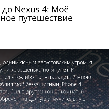
 до Nexus 4: Моё
ное путешествие
, одним ясным августовским утром, я
нул и хорошенько потянулся. И
успел что-либо понять, задетый мною
 облил мой беззащитный iPhone 4
ится, был в другом конце комнаты).
 обречён на долгую и мучительную