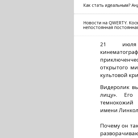
Как стать идеальным? А
Новости на QWERTY. Косм
непостоянная постоянная
21 июля
кинематограф
приключенч
открытого ми
культовой кр
Видеролик вы
лицу». Его
темнокожий 
имени Линкольн
Почему он так
разворачивают