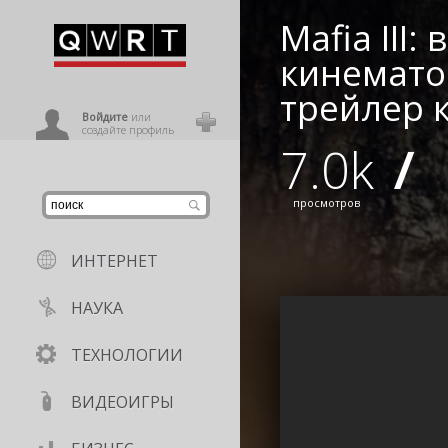
Mafia III:
иниться
кинемато
трейлер к
ользователь
Войдите
или
создайте профиль
7.0k
/
просмотров
ИНТЕРНЕТ
НАУКА
ТЕХНОЛОГИИ
ВИДЕОИГРЫ