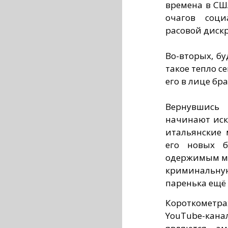
времена в СШ
очагов соци
расовой диск
Во-вторых, бу
такое тепло с
его в лице бр
Вернувшись
начинают иск
итальянские 
его новых б
одержимым ме
криминальну
паренька ещё 
Короткометр
YouTube-кан