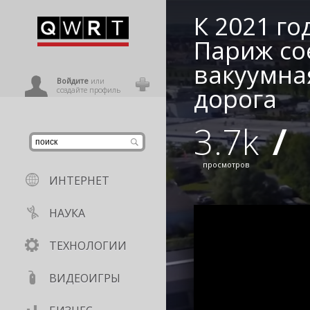
К 2021 го
иниться
Париж со
вакуумна
ользователь
Войдите
или
дорога
создайте профиль
3.7k
/
просмотров
ИНТЕРНЕТ
НАУКА
ТЕХНОЛОГИИ
ВИДЕОИГРЫ