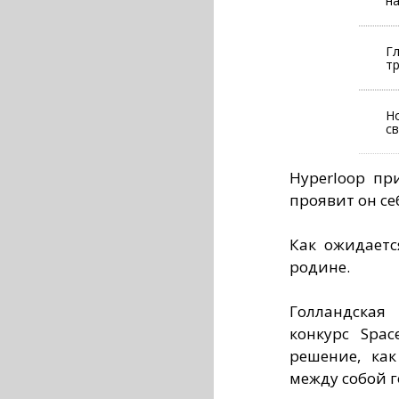
н
Г
т
Н
с
Hyperloop пр
проявит он се
Как ожидаетс
родине.
Голландская
конкурс Spac
решение, ка
между собой г