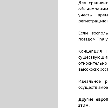
Для сравнен
обычно занима
учесть вре
регистрацию и
Если воспол
поездом Thaly
Концепция H
существую
относител
высокоскорос
Идеальное 
осуществимое
Другие европ
этим.