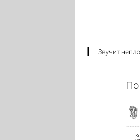
Звучит непл
По
К