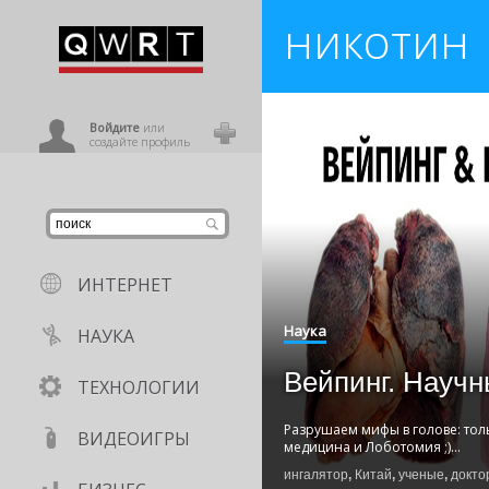
никотин
иниться
ользователь
Войдите
или
создайте профиль
ИНТЕРНЕТ
Наука
НАУКА
Вейпинг. Научн
ТЕХНОЛОГИИ
Разрушаем мифы в голове: тол
ВИДЕОИГРЫ
медицина и Лоботомия ;)
...
ингалятор
,
Китай
,
ученые
,
докто