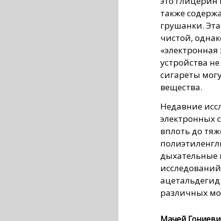
это глицерин 
также содерж
грушанки. Эта
чистой, однак
«электронная 
устройства не
сигареты мог
вещества.
Недавние исс
электронных с
вплоть до тяж
полиэтиленгл
дыхательные 
исследований
ацетальдегид 
различных мо
Мачей Гониевич