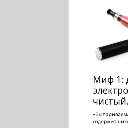
Миф 1:
электр
чистый
«Выпариваема
содержит нико