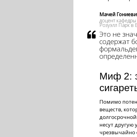
Мачей Гониевич
доцент кафедры
Розуэлл Парк в
Это не знач
содержат б
формальдег
определенн
Миф 2: 
сигарет
Помимо потен
веществ, кото
долгосрочной
несут другую 
чрезвычайно о