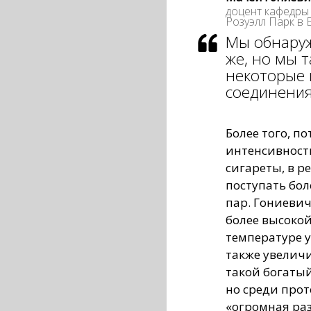
доцент кафедры
Розуэлл Парк в
Мы обнаруж
же, но мы 
некоторые
соединения
Более того, п
интенсивност
сигареты, в ре
поступать бо
пар. Гониевич
более высоко
температуре 
также увеличи
такой богаты
но среди про
«огромная ра