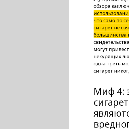
обзора заключ
использовани
что само по с
сигарет не свя
большинства
свидетельства
могут привест
некурящих лю
одна треть м
сигарет никог
Миф 4:
сигарет
являют
вредног