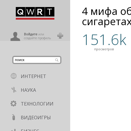
4 мифа о
иниться
сигарета
151.6k
ользователь
Войдите
или
создайте профиль
просмотров
ИНТЕРНЕТ
НАУКА
ТЕХНОЛОГИИ
ВИДЕОИГРЫ