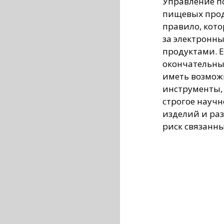
Управление п
пищевых прод
правило, кот
за электронн
продуктами. 
окончательным
иметь возмож
инструменты, 
строгое науч
изделий и ра
риск связанны