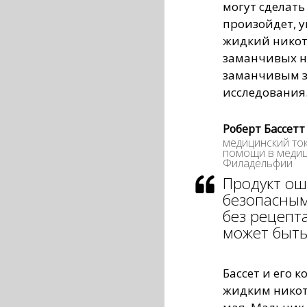
могут сделать
произойдет, 
жидкий никот
заманчивых на
заманчивым з
исследования
Роберт Бассетт 
медицинский то
помощи в медиц
Филадельфии
Продукт ош
безопасным
без рецепта
может быть
Бассет и его 
жидким никот