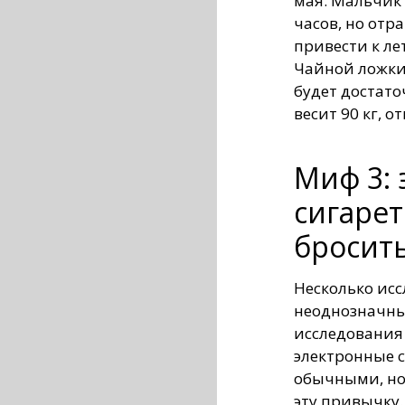
мая. Мальчик 
часов, но отр
привести к ле
Чайной ложки
будет достато
весит 90 кг, о
Миф 3:
сигаре
бросить
Несколько исс
неоднозначны
исследования
электронные с
обычными, но
эту привычку.