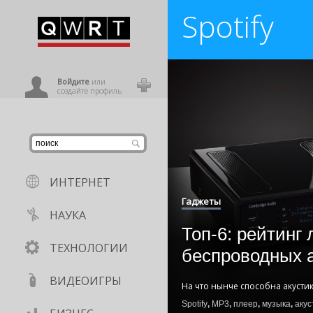
Spotify
иниться
ользователь
Войдите
или
создайте профиль
ИНТЕРНЕТ
Гаджеты
НАУКА
Топ-6: рейтинг
ТЕХНОЛОГИИ
беспроводных 
ВИДЕОИГРЫ
На что нынче способна акустик
Spotify
,
MP3
,
плеер
,
музыка
,
акус