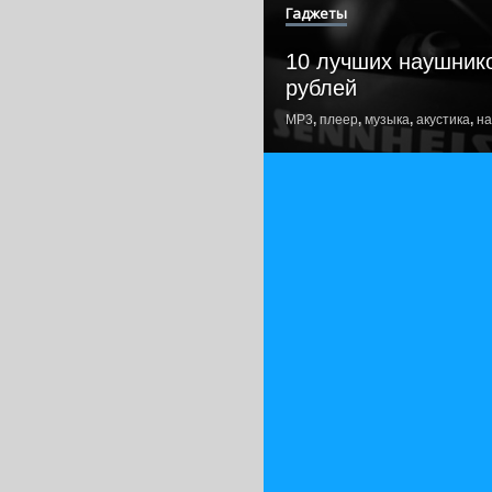
Гаджеты
10 лучших наушник
рублей
MP3
,
плеер
,
музыка
,
акустика
,
на