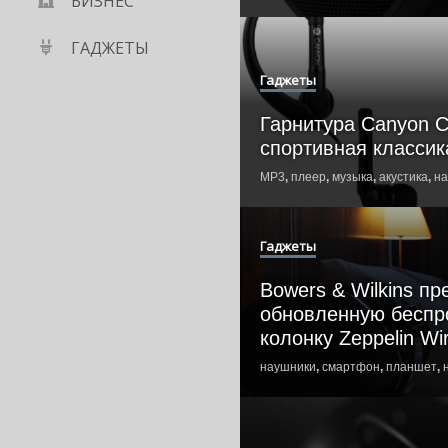
БИЗНЕС
ГАДЖЕТЫ
Гаджеты
Гарнитура Canyon 
спортивная классик
MP3
,
плеер
,
музыка
,
акустика
,
на
Гаджеты
Bowers & Wilkins п
обновленную бесп
колонку Zeppelin Wi
наушники
,
смартфон
,
планшет
,