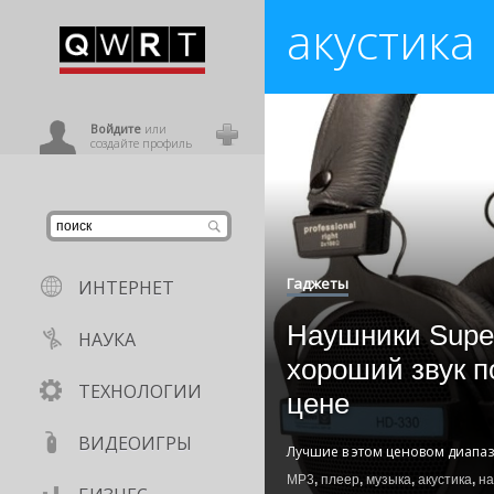
акустика
иниться
ользователь
Войдите
или
создайте профиль
Гаджеты
ИНТЕРНЕТ
Наушники Supe
НАУКА
хороший звук п
ТЕХНОЛОГИИ
цене
ВИДЕОИГРЫ
Лучшие в этом ценовом диапа
MP3
,
плеер
,
музыка
,
акустика
,
на