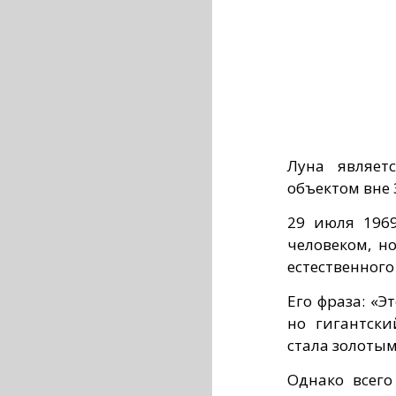
Луна являет
объектом вне 
29 июля 196
человеком, н
естественного
Его фраза: «Э
но гигантски
стала золоты
Однако всего