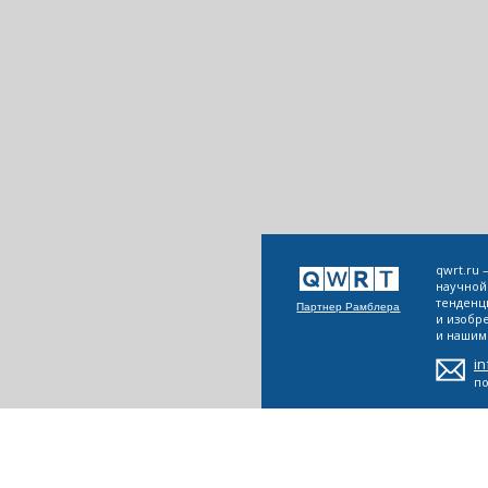
qwrt.ru
научной
тенденц
Партнер Рамблера
и изобр
и нашим 
i
п