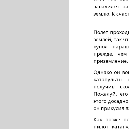
завалился н
землю. К счас
Полёт проход
землёй, так ч
купол параш
прежде, чем
приземление.
Однако он во
катапульты 
получив ско
Пожалуй, его
этого досадно
он прикусил я
Как позже по
пилот катапу