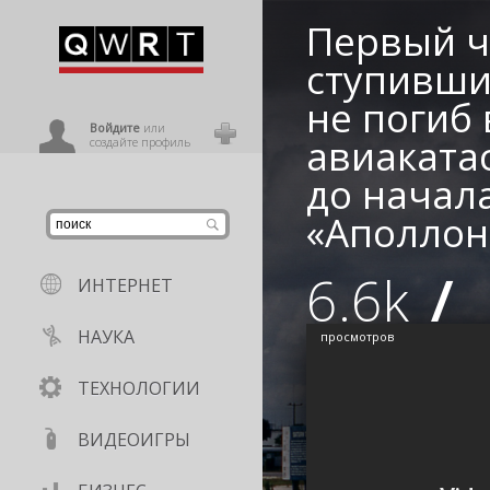
Первый ч
иниться
ступивши
не погиб 
ользователь
Войдите
или
авиакатас
создайте профиль
до начал
«Аполлон
6.6k
/
ИНТЕРНЕТ
НАУКА
просмотров
ТЕХНОЛОГИИ
ВИДЕОИГРЫ