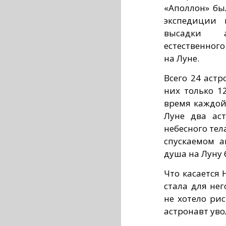
«Аполлон» бы
экспедиции 
высадки а
естественного
на Луне.
Всего 24 астр
них только 1
время каждой
Луне два ас
небесного тел
спускаемом а
душа на Луну 
Что касается 
стала для не
не хотело ри
астронавт уво