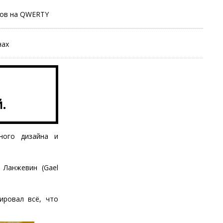
тов на QWERTY
нах
.
ного дизайна и
 Ланжевин (Gael
ировал всё, что