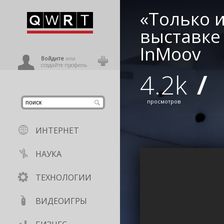
«Только 
иниться
выставке
InMoov
ользователь
Войдите
или
создайте профиль
4.2k
/
просмотров
ИНТЕРНЕТ
НАУКА
ТЕХНОЛОГИИ
ВИДЕОИГРЫ