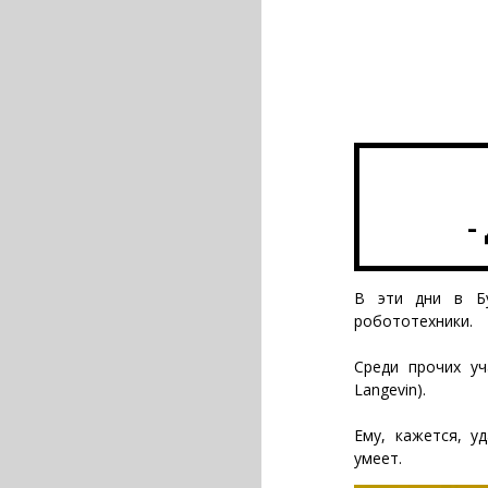
-
В эти дни в Бу
робототехники.
Среди прочих уч
Langevin).
Ему, кажется, у
умеет.