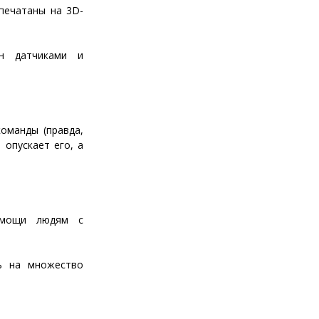
апечатаны на 3D-
ен датчиками и
оманды (правда,
 опускает его, а
омощи людям с
ь на множество