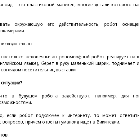
маноид - это пластиковый манекен, многие детали которого н
авать окружающую его действительность, робот оснащ
еокамерами.
нисходительны.
 настолько человечны: антропоморфный робот реагирует на к
нглийском языке), берёт в руку маленький шарик, поднимает и
 взглядом посетительниц выставки.
 ситуации?
 что в будущем робота задействуют, например, для п
озможностями.
о, если робот подключен к интернету, то может ответит
 вопросов, причем ответы гуманоид ищет в Википедии.
тов.