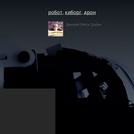
робот
киборг
дрон
,
,
Дмитрий Dimka Турбин