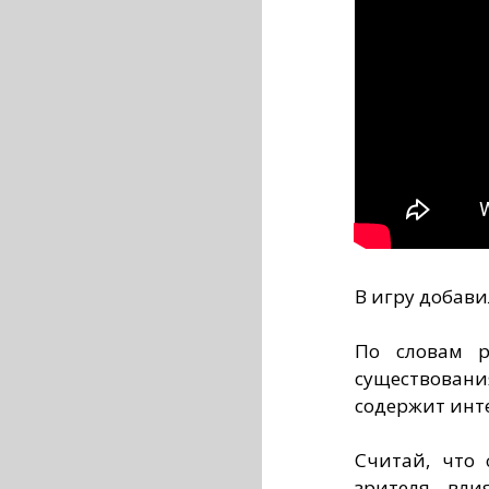
В игру добав
По словам р
существова
содержит инт
Считай, что 
зрителя вли