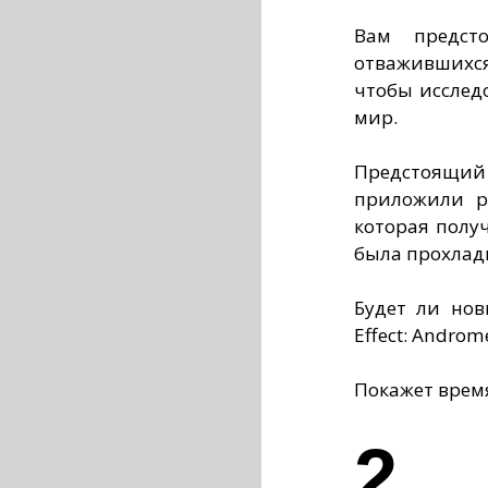
Вам предст
отважившихс
чтобы исслед
мир.
Предстоящи
приложили ру
которая полу
была прохлад
Будет ли нов
Effect: Androm
Покажет врем
2