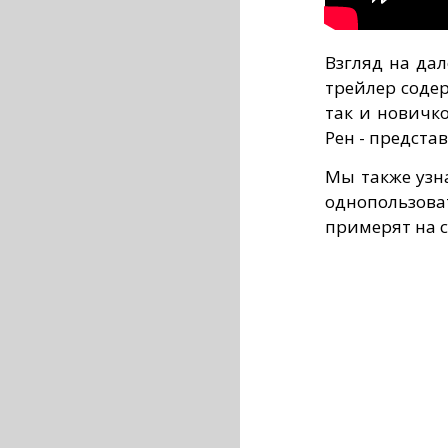
Взгляд на дал
трейлер содер
так и новичко
Рен - предста
Мы также узна
однопользова
примерят на с