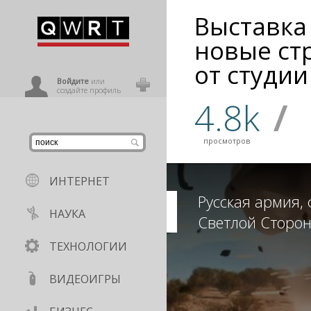
Выставка 
иниться
новые ст
от студии 
ользователь
Войдите
или
создайте профиль
4.8k
/
просмотров
ИНТЕРНЕТ
Русская армия,
НАУКА
Светлой Сторо
ТЕХНОЛОГИИ
ВИДЕОИГРЫ