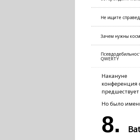
Не ищите справед
Зачем нужны косм
Псевдодебильност
QWERTY
Накануне 
конференция с
предшествует 
Но было именн
8.
Bat