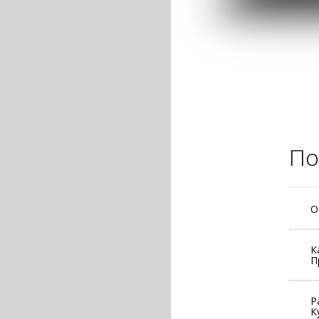
По
О
К
П
Р
К