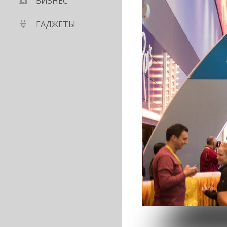
БИЗНЕС
ГАДЖЕТЫ
OneDrive смогут
е файлы