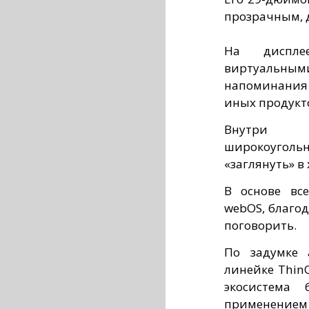
прозрачным, 
На диспле
виртуальны
напоминания 
иных продукт
Внутри х
широкоугольн
«заглянуть» в
В основе вс
webOS, благо
поговорить.
По задумке 
линейке Thin
экосистема
применение