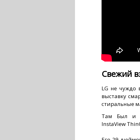
Свежий в
LG не чуждо 
выставку сма
стиральные 
Там Был и 
InstaView Thi
Его 29-дюймо