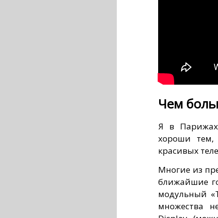
Чем боль
Я в Парижах
хороши тем,
красивых тел
Многие из пр
ближайшие го
модульный «T
множества н