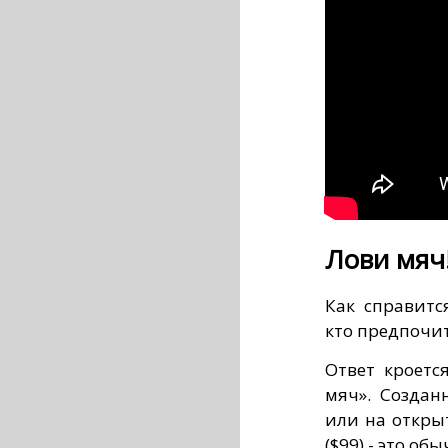
Лови мяч
Как справитс
кто предпочи
Ответ кроетс
мяч». Созда
или на открыт
($99) - это о