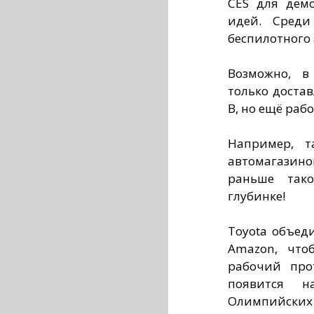
CES для дем
идей. Среди
беспилотного
Возможно, в
только достав
B, но ещё раб
Например, т
автомагазин
раньше тако
глубинке!
Toyota объед
Amazon, что
рабочий прот
появится 
Олимпийских и