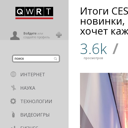
Итоги CES
иниться
новинки,
хочет ка
ользователь
Войдите
или
создайте профиль
3.6k
/
просмотров
ИНТЕРНЕТ
НАУКА
ТЕХНОЛОГИИ
ВИДЕОИГРЫ