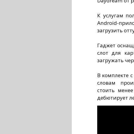
Daydream от р
К услугам по
Android-прил
загрузить отт
Гаджет оснащ
слот для кар
загружать чер
В комплекте с
словам прои
стоить менее
дебютирует л