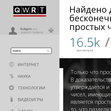
Найдено 
иниться
бесконеч
простых 
ользователь
Войдите
или
создайте профиль
16.5k
/
просмотров
ИНТЕРНЕТ
Только что про
НАУКА
В доказательст
утверждается и
ТЕХНОЛОГИИ
чисел, имеющих
ВИДЕОИГРЫ
является прост
то, что раздел