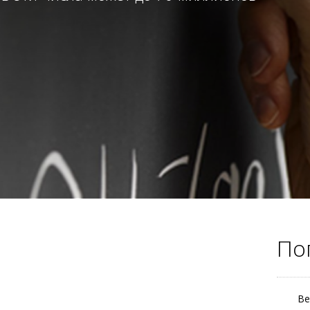
По
Ве