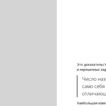
Это доказательс
и нерешенных зад
Число наз
само себя
отличающи
Наибольшая извес