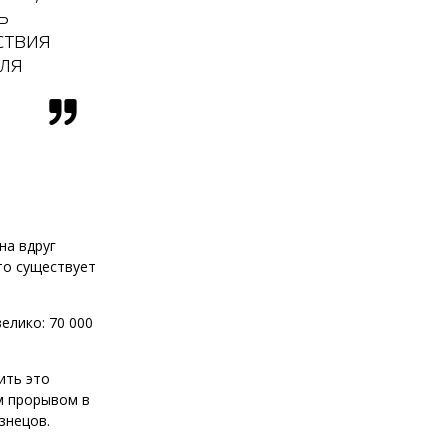
ь
ствия
для
на вдруг
то существует
елико: 70 000
ить это
м прорывом в
знецов.