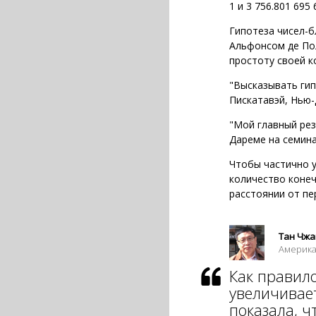
1 и 3 756.801 695
Гипотеза чисел-б
Альфонсом де Пол
простоту своей к
"Высказывать гип
Пискатавэй, Нью-
"Мой главный рез
Дареме на семина
Чтобы частично у
количество конеч
расстоянии от пе
Тан Чжан
Америка
Как правил
увеличивает
показала, ч