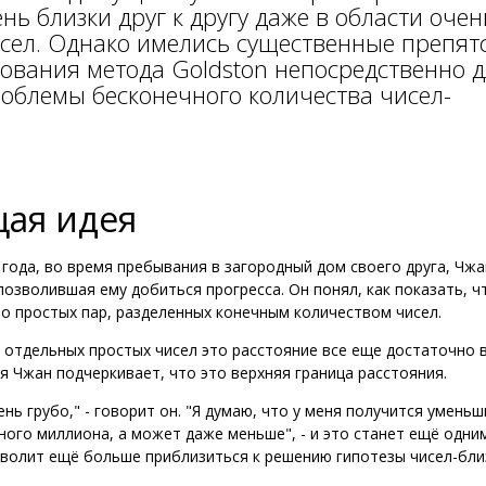
нь близки друг к другу даже в области очен
сел. Однако имелись существенные препят
зования метода Goldston непосредственно 
облемы бесконечного количества чисел-
щая идея
года, во время пребывания в загородный дом своего друга, Чжа
позволившая ему добиться прогресса. Он понял, как показать, ч
о простых пар, разделенных конечным количеством чисел.
 отдельных простых чисел это расстояние все еще достаточно в
мя Чжан подчеркивает, что это верхняя граница расстояния.
нь грубо," - говорит он. "Я думаю, что у меня получится уменьш
ного миллиона, а может даже меньше", - и это станет ещё одни
волит ещё больше приблизиться к решению гипотезы чисел-бли