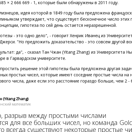
 685 × 2 666 669 - 1, которые были обнаружены в 2011 году.
лизнецов, идея которой в 1849 году была предложена француз
иньяком утверждает, что существует бесконечное число этих п
онцепции, гипотеза по сей день остается неразрешенной.
отезы - это одно дело", - говорит Хенрик Иванец из Университет
Джерси. "Но предложить доказательство - это совсем другой во
ультат: да", - сказал Тан Чжан (Yitang Zhang) из Университета 
ре в Гарвардском университете.
простить решение этой гипотезы была предложена другая задач
ных простых чисел, которые имеют соседние простые числа на
рвого числа, даже если это расстояние гораздо больше, чем 2 -
 (Yitang Zhang)
нский математик
о, разрыв между простыми числами
ся для все больших чисел, но команда Gol
то всегда существуют некоторые простые чи