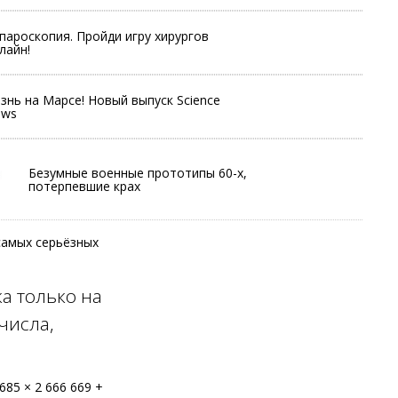
пароскопия. Пройди игру хирургов
лайн!
знь на Марсе! Новый выпуск Science
ews
Безумные военные прототипы 60-х,
потерпевшие крах
самых серьёзных
ка только на
числа,
85 × 2 666 669 +