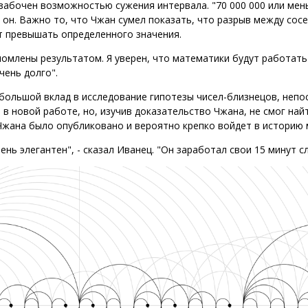
абочен возможностью сужения интервала. "70 000 000 или мень
т он. Важно то, что Чжан сумел показать, что разрыв между со
т превышать определенного значения.
омлены результатом. Я уверен, что математики будут работать
ень долго".
большой вклад в исследование гипотезы чисел-близнецов, непо
 в новой работе, но, изучив доказательство Чжана, не смог най
Чжана было опубликовано и вероятно крепко войдет в историю 
ень элегантен", - сказал Иванец. "Он заработал свои 15 минут с