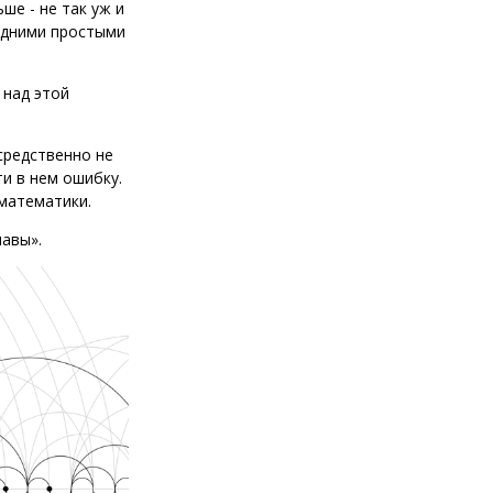
ше - не так уж и
седними простыми
 над этой
средственно не
ти в нем ошибку.
математики.
лавы».