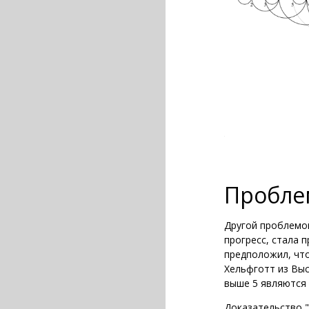
Пробле
Другой проблемой
прогресс, стала 
предположил, что
Хельфготт из Вы
выше 5 являются 
Доказательство "