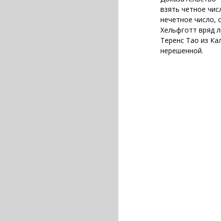
взять четное чис
нечетное число, 
Хельфготт вряд л
Теренс Тао из Ка
нерешенной.