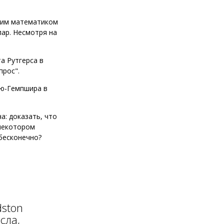
ским математиком
ар. Несмотря на
а Рутгерса в
прос".
Нью-Гемпшира в
а: доказать, что
 некотором
 бесконечно?
dston
сла,