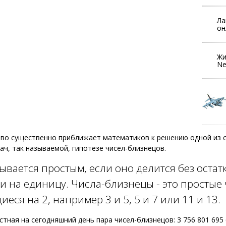
Ла
он
Жи
N
тво существенно приближает математиков к решению одной из 
ач, так называемой, гипотезе чисел-близнецов.
ывается простым, если оно делится без остат
 и на единицу. Числа-близнецы - это простые 
еся на 2, например 3 и 5, 5 и 7 или 11 и 13.
тная на сегодняшний день пара чисел-близнецов: 3 756 801 695 6