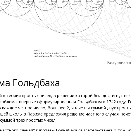
Визуализац
ма Гольдбаха
 в теории простых чисел, в решении которой был достигнут не
проблема, впервые сформулированная ​Гольдбахом в 1742 году. 
 каждое четное число, большее 2, является суммой двух просты
сшей школы в Париже предложил решение частного случая: нече
суммой трех простых чисел.
частного случая" гипотезы Гольдбаха свидетельствует о том, 