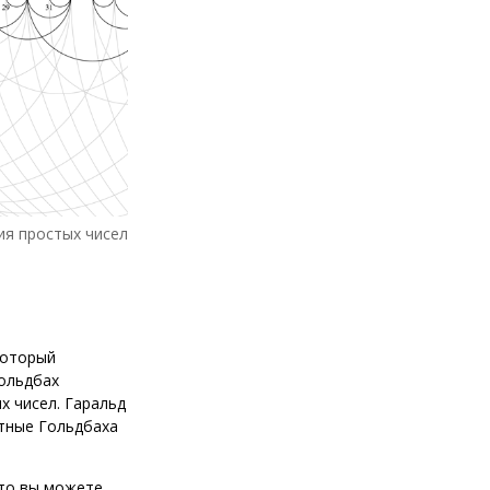
ия простых чисел
который
Гольдбах
х чисел. Гаральд
тные Гольдбаха
что вы можете