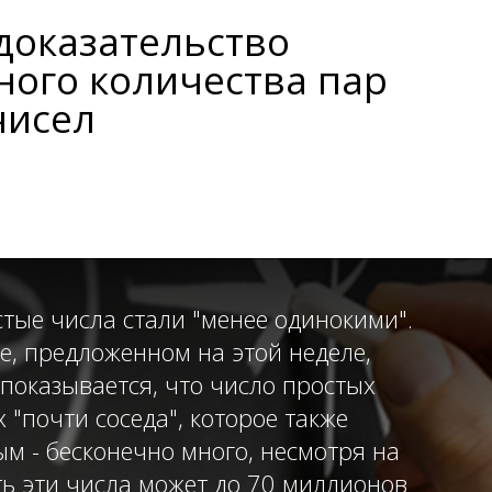
доказательство
ного количества пар
чисел
стые числа стали "менее одинокими".
ве, предложенном на этой неделе,
 показывается, что число простых
 "почти соседа", которое также
ым - бесконечно много, несмотря на
ять эти числа может до 70 миллионов