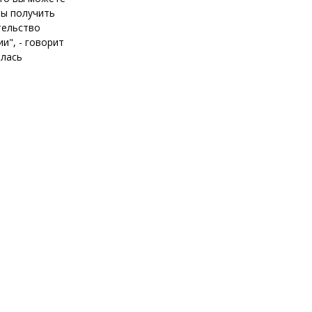
бы получить
тельство
и", - говорит
алась