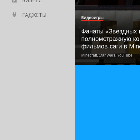
БИЗНЕС
ГАДЖЕТЫ
Видеоигры
Фанаты «Звездных 
полнометражную ко
фильмов саги в Mine
Minecraft
,
Star Wars
,
YouTube