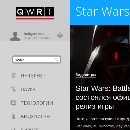
Star Wars
иниться
ользователь
Войдите
или
создайте профиль
Видеоигры
ИНТЕРНЕТ
Star Wars: Battle
НАУКА
состоялся офи
ТЕХНОЛОГИИ
релиз игры
ВИДЕОИГРЫ
Новинка уже поступила в прод
Star Wars
,
PC
,
Windows
,
PlayStat