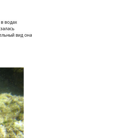
 в водах
азалась
дельный вид она