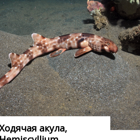
Ходячая акула,
Hemiscyllium