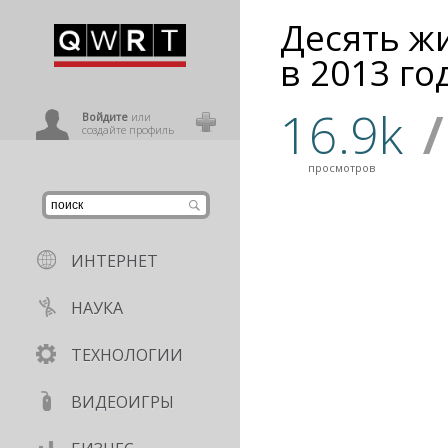
Десять ж
иниться
в 2013 го
16.9k
/
ользователь
Войдите
или
создайте профиль
просмотров
ИНТЕРНЕТ
НАУКА
ТЕХНОЛОГИИ
ВИДЕОИГРЫ