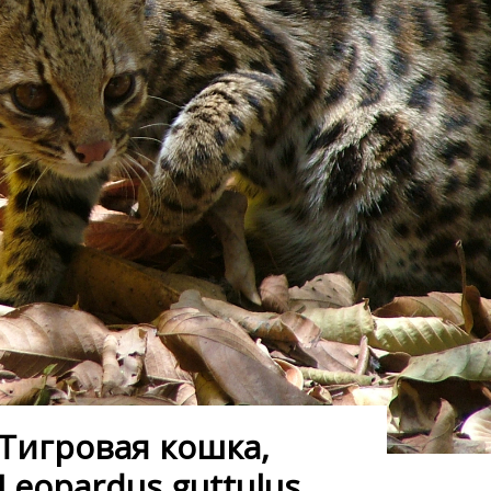
Тигровая кошка,
Leopardus guttulus