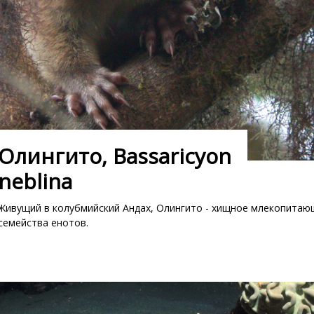
Олингито, Bassaricyon
neblina
Живущий в колубмийский Андах, Олингито - хищное млекопитаю
семейства енотов.