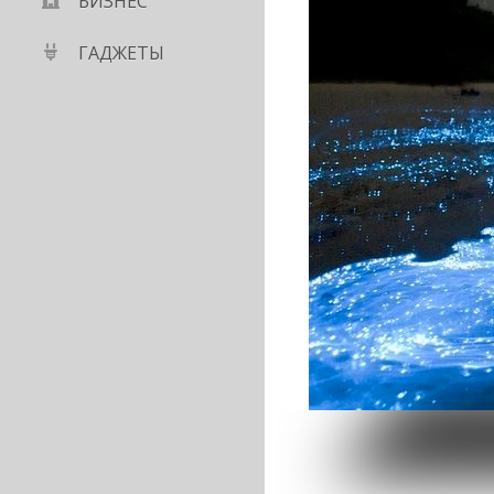
БИЗНЕС
ГАДЖЕТЫ
езен, как считалось