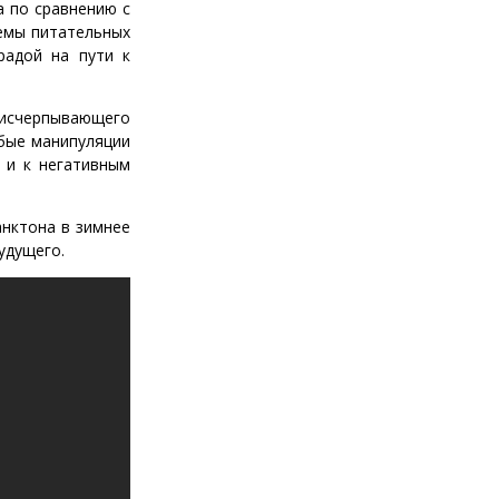
а по сравнению с
емы питательных
радой на пути к
 исчерпывающего
бые манипуляции
 и к негативным
анктона в зимнее
удущего.