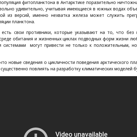
 популяция фитопланктона в Антарктике поразительно ничтожн
овольно удивительно, учитывая имеющиеся в южных водах объ
ой из версий, именно нехватка железа может служить прег
яции планктона.
 есть свои противники, которые указывают на то, что без
 среде обитания и жизненных циклах подводных форм жизни лю
и системами могут привести не только к положительным, но
что новые сведения о цикличности поведения арктического пл
 существенно повлиять на разработку климатических моделей б