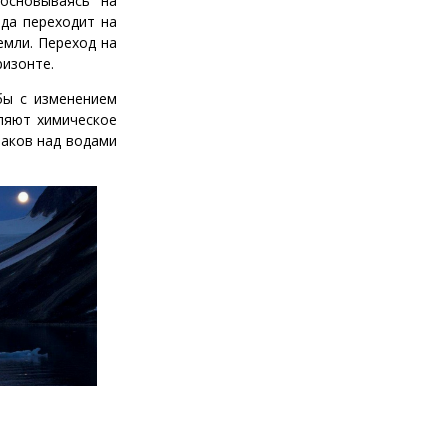
основываясь на
да переходит на
емли. Переход на
ризонте.
бы с изменением
ляют химическое
аков над водами