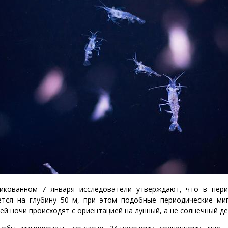
икованном 7 января исследователи утверждают, что в пер
ется на глубину 50 м, при этом подобные периодические ми
ей ночи происходят с ориентацией на лунный, а не солнечный де