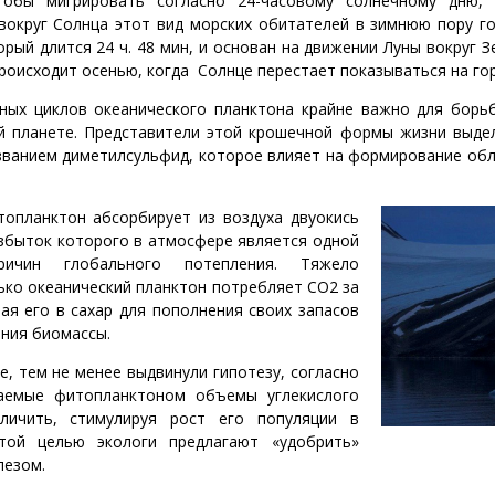
тобы мигрировать согласно 24-часовому солнечному дню, 
вокруг Солнца этот вид морских обитателей в зимнюю пору го
орый длится 24 ч. 48 мин, и основан на движении Луны вокруг З
роисходит осенью, когда Солнце перестает показываться на го
ных циклов океанического планктона крайне важно для борь
й планете. Представители этой крошечной формы жизни выде
званием диметилсульфид, которое влияет на формирование обл
топланктон абсорбирует из воздуха двуокись
избыток которого в атмосфере является одной
ичин глобального потепления. Тяжело
ько океанический планктон потребляет СО2 за
ая его в сахар для пополнения своих запасов
ения биомассы.
, тем не менее выдвинули гипотезу, согласно
аемые фитопланктоном объемы углекислого
личить, стимулируя рост его популяции в
этой целью экологи предлагают «удобрить»
езом.