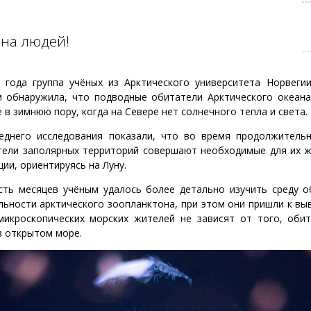
 на людей!
 года группа учёных из Арктического университета Норвегии
 обнаружила, что подводные обитатели Арктического океана
 в зимнюю пору, когда на Севере нет солнечного тепла и света.
еднего исследования показали, что во время продолжитель
тели заполярных территорий совершают необходимые для их ж
ии, ориентируясь на Луну.
сть месяцев учёным удалось более детально изучить среду о
ьности арктического зоопланктона, при этом они пришли к вы
микроскопических морских жителей не зависят от того, оби
в открытом море.