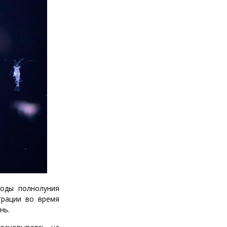
иоды полнолуния
грации во время
нь.