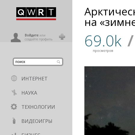
Арктичес
иниться
на «зимн
69.0k
/
ользователь
Войдите
или
создайте профиль
просмотров
ИНТЕРНЕТ
НАУКА
ТЕХНОЛОГИИ
ВИДЕОИГРЫ