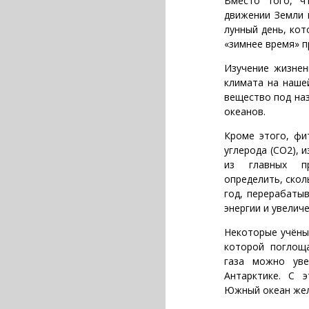
Вместо того, ч
движении Земли 
лунный день, кот
«зимнее время» п
Изучение жизнен
климата на наше
вещество под на
океанов.
Кроме этого, фи
углерода (СО2), 
из главных пр
определить, скол
год, перерабатыв
энергии и увелич
Некоторые учёные
которой поглощ
газа можно уве
Антарктике. С 
Южный океан жел