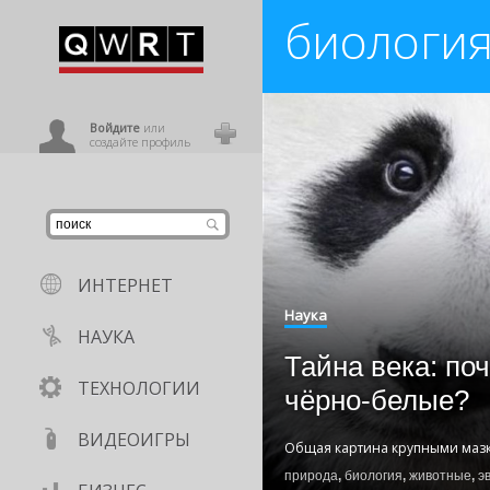
биологи
иниться
ользователь
Войдите
или
создайте профиль
ИНТЕРНЕТ
Наука
НАУКА
Тайна века: по
ТЕХНОЛОГИИ
чёрно-белые?
ВИДЕОИГРЫ
Общая картина крупными маз
природа
,
биология
,
животные
,
э