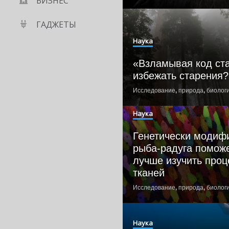
БИЗНЕС
ГАДЖЕТЫ
Наука
«Взламывая код ста
избежать старения?
Исследование
,
природа
,
биолог
Наука
Генетически модиф
рыба-радуга помож
лучше изучить проц
тканей
Исследование
,
природа
,
биолог
Наука