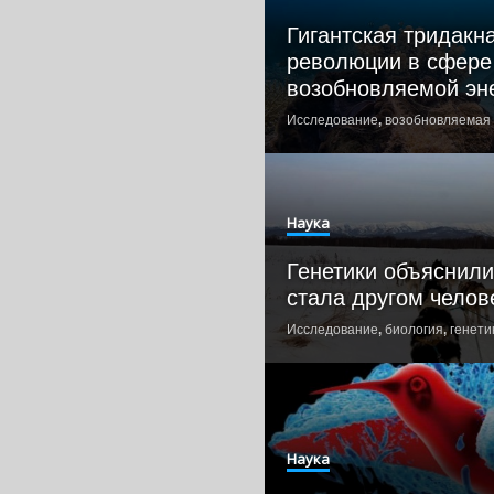
Гигантская тридакна
революции в сфере
возобновляемой эн
Исследование
,
возобновляемая 
Наука
Генетики объяснили
стала другом челов
Исследование
,
биология
,
генети
Наука