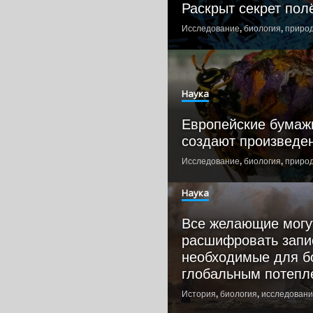
Раскрыт секрет пол
Исследование
,
биология
,
приро
Наука
Европейские бумаж
создают произведен
Исследование
,
биология
,
приро
Наука
Все желающие могу
расшифровать запи
необходимые для б
глобальным потепл
История
,
биология
,
исследован