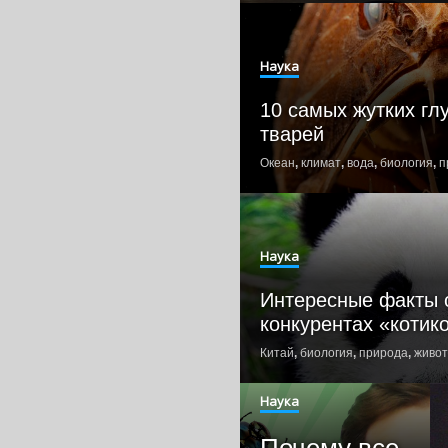
Наука
10 самых жутких гл
тварей
Океан
,
климат
,
вода
,
биология
,
п
Наука
Интересные факты 
конкурентах «котик
Китай
,
биология
,
природа
,
живо
Наука