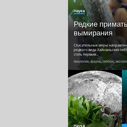
Наука
Редкие приматы
вымирания
Спасательные меры направлен
редкого вида Хайнаньских гиб
стать первым
...
биология
,
фауна
,
гиббон
,
эколог
Наука