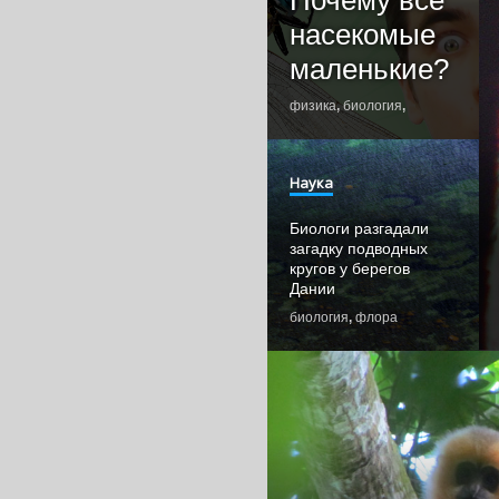
Почему все
насекомые
маленькие?
физика
,
биология
,
насекомые
,
ж
Наука
Биологи разгадали
загадку подводных
кругов у берегов
Дании
биология
,
флора