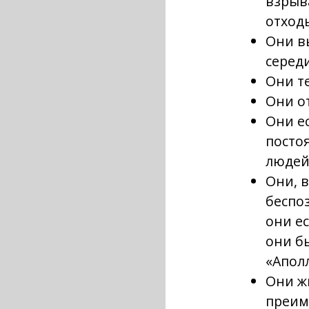
взрыв
отход
Они в
середи
Они те
Они о
Они ес
посто
людей
Они, 
беспо
они ес
они б
«Апол
Они ж
преим