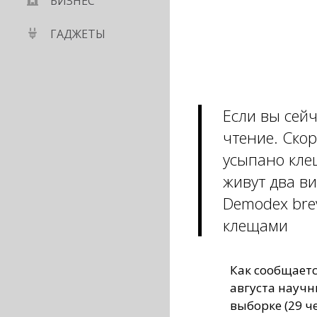
БИЗНЕС
ГАДЖЕТЫ
Если вы сейч
чтение. Скор
усыпано кле
живут два ви
Demodex bre
клещами
Как сообщаетс
августа науч
выборке (29 