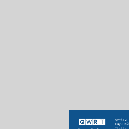
qwrt.ru
научной
тенденц