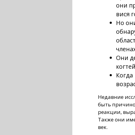
они п
вися г
Но они
обнару
област
членах
Они д
когтей
Когда
возрас
Недавние иссл
быть причино
реакции, выр
Также они им
век.