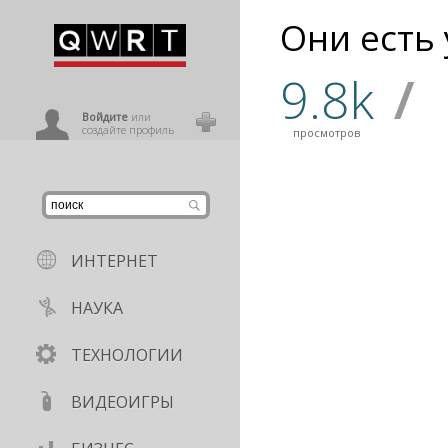
Они есть 
иниться
9.8k
/
ользователь
Войдите
или
создайте профиль
просмотров
ИНТЕРНЕТ
НАУКА
ТЕХНОЛОГИИ
ВИДЕОИГРЫ