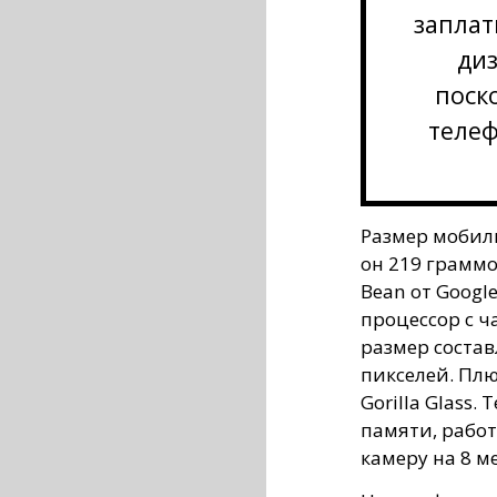
заплат
диз
поск
телеф
Размер мобиль
он 219 граммов
Bean от Googl
процессор с ча
размер состав
пикселей. Плю
Gorilla Glass.
памяти, работ
камеру на 8 м