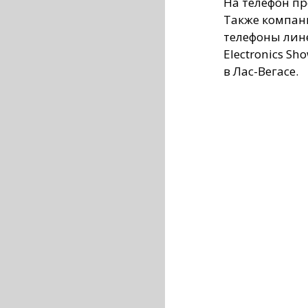
На телефон пр
Также компан
телефоны лине
Electronics Sh
в Лас-Вегасе.