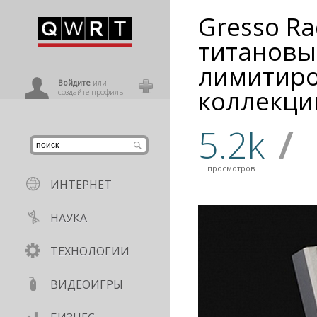
Gresso Ra
иниться
титановы
лимитир
ользователь
Войдите
или
коллекци
создайте профиль
5.2k
/
просмотров
ИНТЕРНЕТ
НАУКА
ТЕХНОЛОГИИ
ВИДЕОИГРЫ