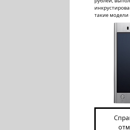
рублей, выпол
инкрустирова
такие модели 
Спра
отм