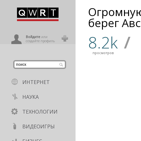
Огромную
иниться
берег Ав
8.2k
/
ользователь
Войдите
или
создайте профиль
просмотров
ИНТЕРНЕТ
НАУКА
ТЕХНОЛОГИИ
ВИДЕОИГРЫ