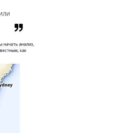
или
ы начать анализ,
звестным, как