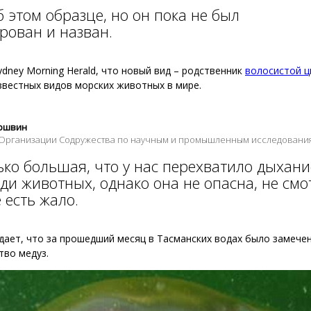
 этом образце, но он пока не был
рован и назван.
ydney Morning Herald, что новый вид – родственник
волосистой ц
звестных видов морских животных в мире.
ершвин
Организации Содружества по научным и промышленным исследования
ко большая, что у нас перехватило дыхани
ди животных, однако она не опасна, не смо
е есть жало.
ает, что за прошедший месяц в Тасманских водах было замече
тво медуз.