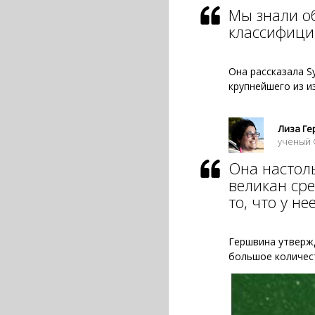
Мы знали об
классифици
Она рассказала S
крупнейшего из и
Лиза Г
ученый 
Она настоль
великан сре
то, что у не
Гершвина утвержд
большое количес