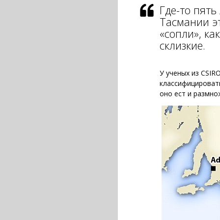
Где-то пять
Тасмании э
«сопли», ка
склизкие.
У ученых из CSIR
классифицировать
оно ест и размно