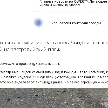
Главные новости на QWERTY. Летающее т
числа и жизнь на Марсе!
Хронология контроля погоды
тся классифицировать новый вид гигантско
 на австралийский пляж.
ромна, что просто дух захватывает.
емпляр был найден семьей Лим (Lim) в южном штате Тасмании, к
 на пляже Хоудена. Они сделали фотографию и связались с мор
 что уже видела этот тип медуз ранее, но такую огромную – нико