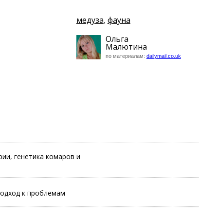
медуза
фауна
,
Ольга
Малютина
по материалам:
dailymail.co.uk
ии, генетика комаров и
одход к проблемам