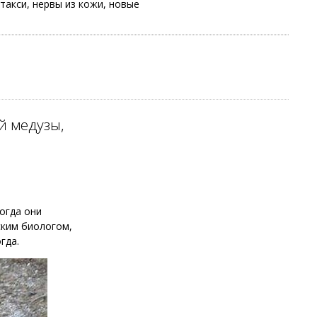
акси, нервы из кожи, новые
й медузы,
огда они
ским биологом,
гда.