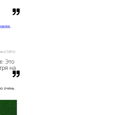
ианеи
,
м (CSIRO)
е. Это
тря на
но очень