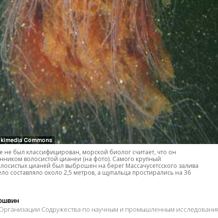
е не был классифицирован, морской биолог считает, что он
енником волосистой цианеи (на фото). Самого крупный
олосистых цианей был выброшен на берег Массачусетсского залива
 тело составляло около 2,5 метров, а щупальца простирались на 36
ершвин
Организации Содружества по научным и промышленным исследования