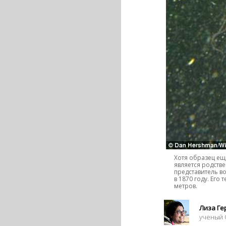
Хотя образец ещ
является родств
представитель в
в 1870 году. Его
метров.
Лиза Г
ученый 