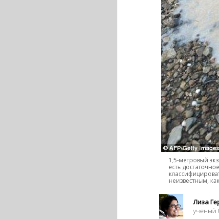
1,5-метровый эк
есть достаточно
классифицировать
неизвестным, как
Лиза Г
ученый 