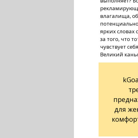
выполняет? Б
рекламирующи
влагалища, о
потенциальног
ярких словах 
за того, что т
чувствует себя
Великий кань
kGoa
тр
предна
для же
комфор