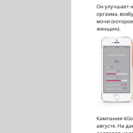
Он улучшает н
оргазма, возб
мочи (которое
женщин).
Кампания kGoa
августе. На д