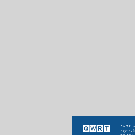
qwrt.ru
научной
тенденц