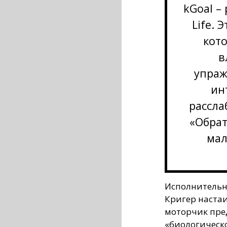
kGoal –
Life. 
кот
в
упраж
ин
рассл
«Обрат
ма
Исполнительн
Кригер настаи
моторчик пре
«биологическ