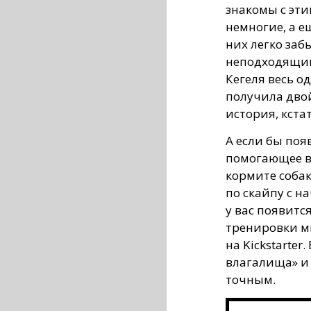
знакомы с эт
немногие, а е
них легко заб
неподходящим
Кегеля весь о
получила дво
история, кстат
А если бы поя
помогающее в
кормите собак
по скайпу с н
у вас появитс
тренировки м
на Kickstarte
влагалища» и 
точным.