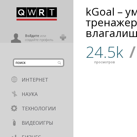
kGoal – 
иниться
тренажер
влагали
ользователь
Войдите
или
создайте профиль
24.5k
/
просмотров
ИНТЕРНЕТ
НАУКА
ТЕХНОЛОГИИ
ВИДЕОИГРЫ