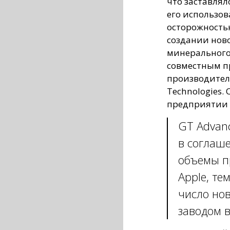
что заставлял
его использов
осторожностью
создании ново
минерального 
совместным п
производител
Technologies.
предприятии б
GT Advanc
в соглаш
объемы п
Apple, те
число нов
заводом в