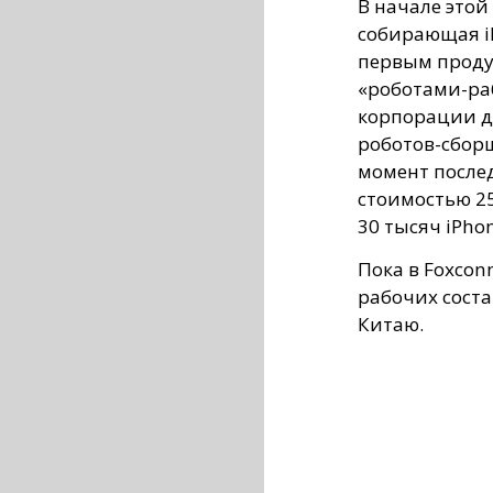
В начале этой
собирающая iP
первым продук
«роботами-раб
корпорации д
роботов-сбор
момент после
стоимостью 25
30 тысяч iPhon
Пока в Foxcon
рабочих соста
Китаю.