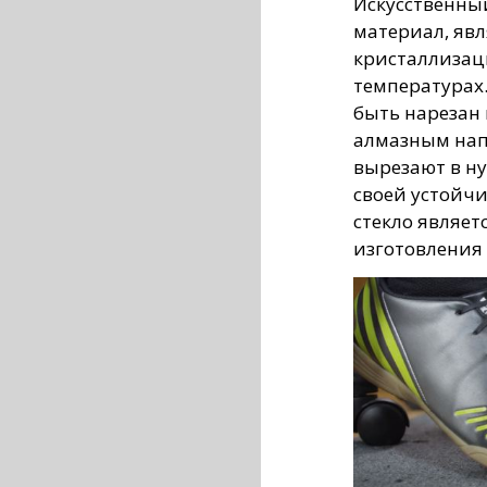
Искусственны
материал, яв
кристаллизац
температурах
быть нарезан
алмазным на
вырезают в н
своей устойч
стекло являе
изготовления