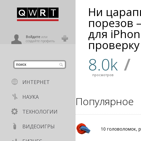
Ни царап
иниться
порезов 
для iPho
ользователь
Войдите
или
проверку
создайте профиль
8.0k
/
просмотров
ИНТЕРНЕТ
НАУКА
Популярное
ТЕХНОЛОГИИ
ВИДЕОИГРЫ
10 головоломок, 