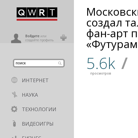
Московск
иниться
создал т
фан-арт 
ользователь
Войдите
или
«Футура
создайте профиль
5.6k
/
просмотров
ИНТЕРНЕТ
НАУКА
ТЕХНОЛОГИИ
ВИДЕОИГРЫ