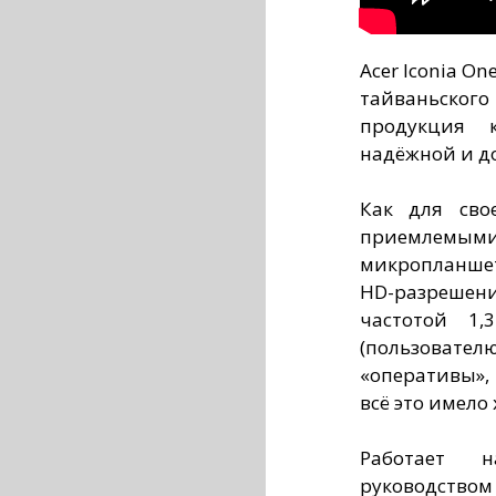
Acer Iconia O
тайваньско
продукция к
надёжной и д
Как для сво
приемлемыми
микропланше
HD-разреше
частотой 1,
(пользовател
«оперативы»,
всё это имело 
Работает 
руководством