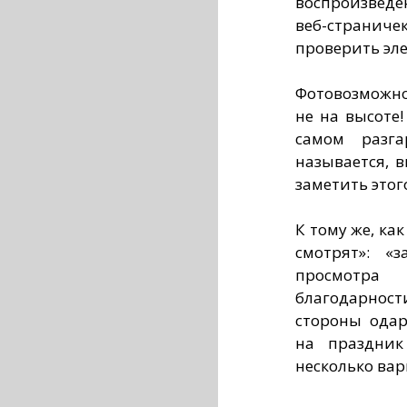
воспроизведе
веб-страниче
проверить эл
Фотовозможн
не на высоте
самом разга
называется, в
заметить этог
К тому же, ка
смотрят»: «
просмотра
благодарнос
стороны одар
на праздник
несколько вар