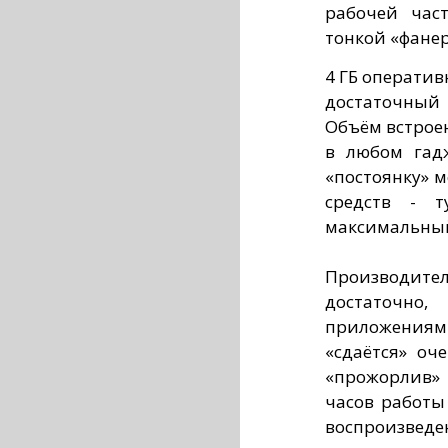
рабочей час
тонкой «фанер
4 ГБ операти
достаточный
Объём встроен
в любом гадж
«постоянку» 
средств - т
максимальный 
Производите
достаточно
приложения
«сдаётся» оч
«прожорлив» 
часов работы
воспроизведен