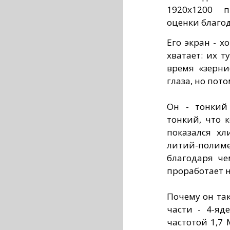
1920x1200 п
оценки благо
Его экран - х
хватает: их т
время «зерни
глаза, но пот
Он - тонкий
тонкий, что 
показался х
литий-поли
благодаря ч
проработает н
Почему он та
части - 4-яд
частотой 1,7 