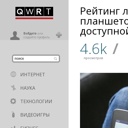
Рейтинг 
иниться
планшето
доступно
ользователь
Войдите
или
создайте профиль
4.6k
/
просмотров
ИНТЕРНЕТ
НАУКА
ТЕХНОЛОГИИ
ВИДЕОИГРЫ