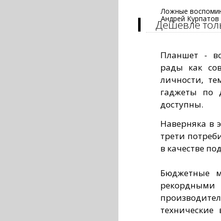
Ложные воспомин
Андрей Курпатов
Дешевле тол
Планшет - в
рады как со
личности, те
гаджеты по 
доступны.
Наверняка в 
трети потреб
в качестве по
Бюджетные м
рекордны
производител
технические 