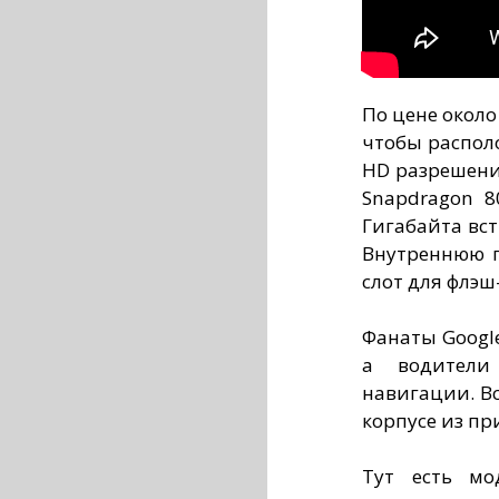
По цене около
чтобы располо
HD разрешен
Snapdragon 8
Гигабайта вс
Внутреннюю п
слот для флэш
Фанаты Google
а водители
навигации. Вс
корпусе из пр
Тут есть мо