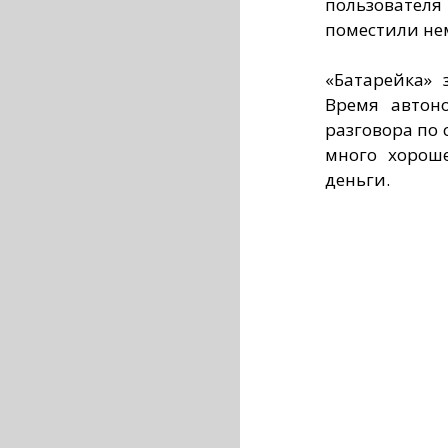
пользовате
поместили нем
«Батарейка» 
Время автон
разговора по с
много хорош
деньги.