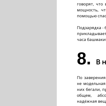
говорят, что 
мощность, ч
помощью спас
Подзарядка - 
прикладывае
часа башмаки 
8.
В 
По заверения
не модельная
них бегали, п
общем, абс
надёжная вещ