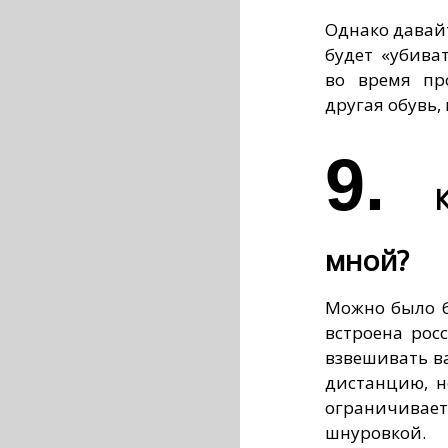
Однако давайт
будет «убива
во время пр
другая обувь, 
9.
мной?
Можно было б
встроена рос
взвешивать ва
дистанцию, но
ограничив
шнуровкой.