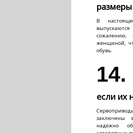
размеры
В настояще
выпускаютс
сожалению,
женщиной, чт
обувь.
14
если их 
Сервопривод
заключены 
надёжно об
негативных в