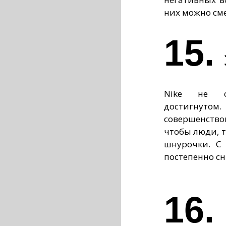
них можно сме
15.
Nike не со
достигнут
совершенств
чтобы люди, т
шнурочки. С
постепенно сн
16