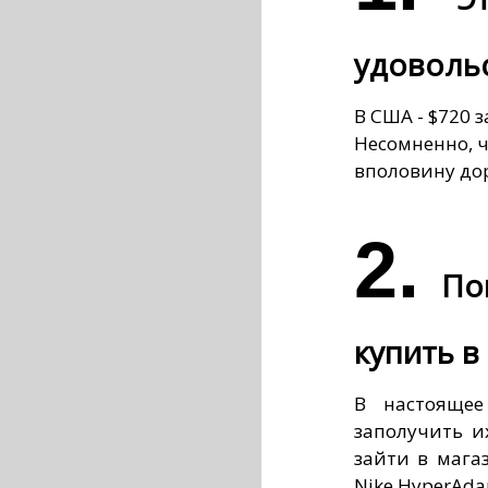
удоволь
В США - $720 з
Несомненно, ч
вполовину до
2.
По
купить в
В настоящее
заполучить и
зайти в мага
Nike HyperAdap