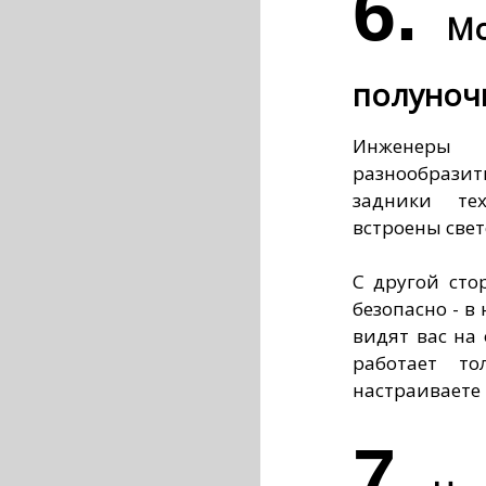
6.
М
полуноч
Инженеры 
разнообрази
задники те
встроены све
С другой сто
безопасно - в
видят вас на
работает то
настраиваете
7.