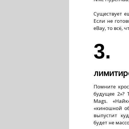
Существует е
Если не гото
eBay, то всё, 
3.
лимитир
Помните крос
будущее 2»? 
Mags. «Найк
«киношной об
выпустит ку
будет не масс