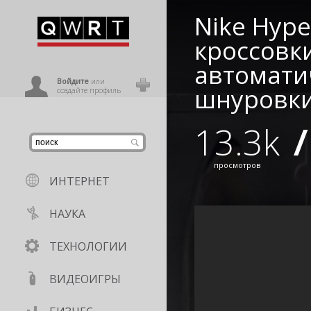
Nike Hype
иниться
кроссовк
автомати
ользователь
Войдите
или
шнуровк
создайте профиль
13.3k
/
просмотров
ИНТЕРНЕТ
НАУКА
ТЕХНОЛОГИИ
ВИДЕОИГРЫ