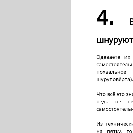
4.
шнурую
Одеваете их
самостоятел
похвальное
шуруповёрта).
Что всё это з
ведь не се
самостоятельн
Из техническ
на пятку, т