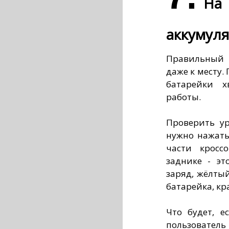
На 
аккумуля
Правильный 
даже к месту.
батарейки х
работы.
Проверить ур
нужно нажать
части кросс
заднике - эт
заряд, жёлтый
батарейка, кра
Что будет, е
пользовател