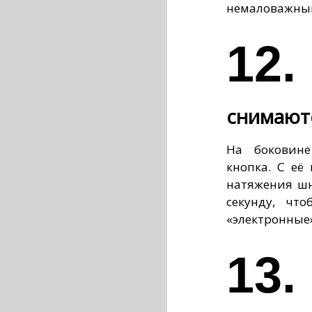
немаловажный
12.
снимаютс
На боковине
кнопка. С её
натяжения шн
секунду, чт
«электронные
13