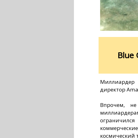
Blue 
Миллиардер Б
директор Amazo
Впрочем, н
миллиардерам
ограничил
коммерческие
космический 