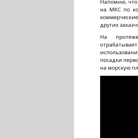
Напомню, что 
на МКС по ко
коммерчески
других заказч
На протяж
отрабатыва
использован
посадки перво
на морскую пл