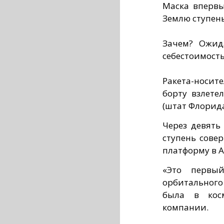
Маска впервы
Землю ступень 
Зачем? Ожида
себестоимость
Ракета-носит
борту взлете
(штат Флорид
Через девять
ступень сове
платформу в А
«Это первы
орбитального 
была в косм
компании.