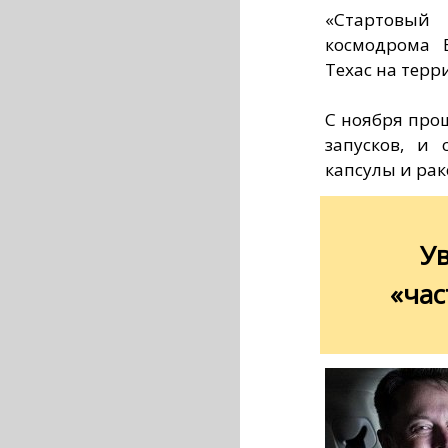
«Стартовы
космодрома B
Техас на терр
С ноября про
запусков, и
капсулы и рак
У
«час