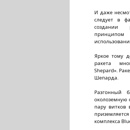
И даже несмот
следует в ф
создании ра
принципом «
использовани
Яркое тому д
ракета мно
Shepard». Рак
Шепарда.
Разгонный б
околоземную о
пару витков 
приземляется
комплекса Blue