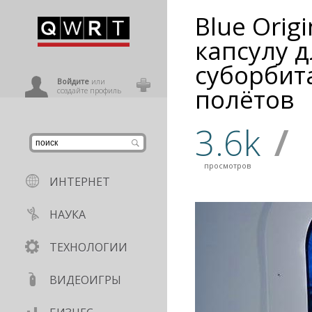
Blue Orig
иниться
капсулу д
суборбит
ользователь
Войдите
или
полётов
создайте профиль
3.6k
/
просмотров
ИНТЕРНЕТ
НАУКА
ТЕХНОЛОГИИ
ВИДЕОИГРЫ