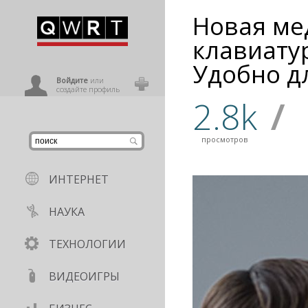
Новая ме
иниться
клавиатур
Удобно д
ользователь
Войдите
или
создайте профиль
2.8k
/
просмотров
ИНТЕРНЕТ
НАУКА
ТЕХНОЛОГИИ
ВИДЕОИГРЫ