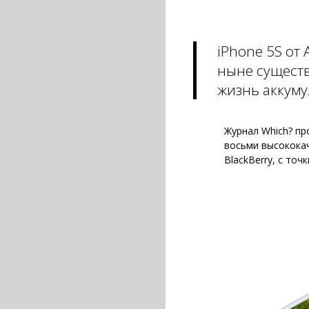
iPhone 5S от
ныне существ
жизнь аккуму
Журнал Which? пр
восьми высококач
BlackBerry, с точ