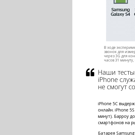
В ходе эксперим
звонок для изме
через 3G для кон
часов 31 минуту,
Наши тесты 
iPhone служ
не смогут 
iPhone 5C выдерж
онлайн. iPhone 5S
минут). Барроу д
смартфонов на ры
Батарея Samsung 