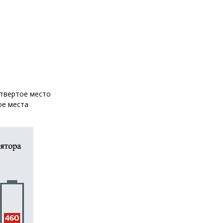
етвертое место
ое места