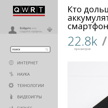
Кто доль
иниться
аккумуля
смартфо
ользователь
Войдите
или
создайте профиль
22.8k
/
просмотров
ИНТЕРНЕТ
НАУКА
ТЕХНОЛОГИИ
ВИДЕОИГРЫ