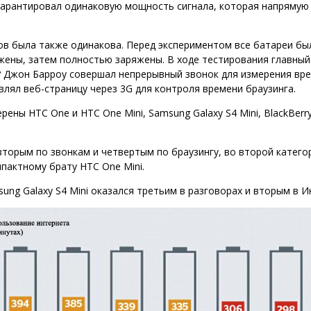
гарантировал одинаковую мощность сигнала, которая напрямую 
в была также одинакова. Перед экспериментом все батареи бы
жены, затем полностью заряжены. В ходе тестирования главный
? Джон Барроу совершал непрерывный звонок для измерения вр
влял веб-страницу через 3G для контроля времени браузинга.
ены HTC One и HTC One Mini, Samsung Galaxy S4 Mini, BlackBerry
торым по звонкам и четвертым по браузингу, во второй катего
пактному брату HTC One Mini.
ung Galaxy S4 Mini оказался третьим в разговорах и вторым в И