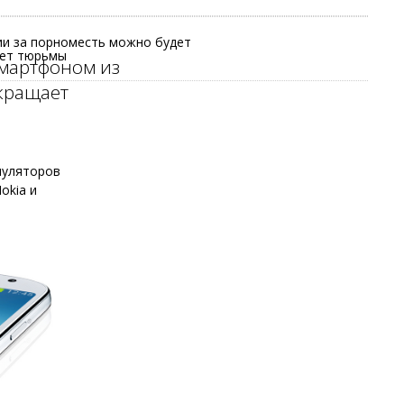
и за порноместь можно будет
лет тюрьмы
смартфоном из
кращает
муляторов
okia и