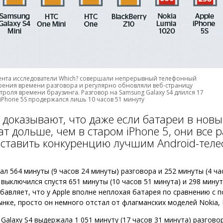
ента исследователи Which? совершали непрерывный телефонный
рения времени разговора и регулярно обновляли веб-страницу
троля времени браузинга. Разговор на Samsung Galaxy S4 длился 17
 iPhone 5S продержался лишь 10 часов 51 минуту
доказывают, что даже если батареи в новы
ат дольше, чем в старом iPhone 5, они все 
составить конкуренцию лучшим Android-тел
ал 564 минуты (9 часов 24 минуты) разговора и 252 минуты (4 ча
 выключился спустя 651 минуты (10 часов 51 минута) и 298 минут 
обавляет, что у Apple вполне неплохая батарея по сравнению с 
нке, просто он немного отстал от флагманских моделей Nokia, 
Galaxy S4 выдержала 1 051 минуту (17 часов 31 минута) разговор