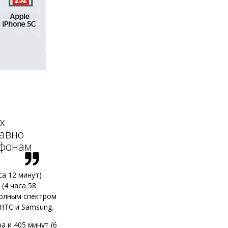
х
равно
ефонам
са 12 минут)
(4 часа 58
полным спектром
HTC и Samsung.
а и 405 минут (6