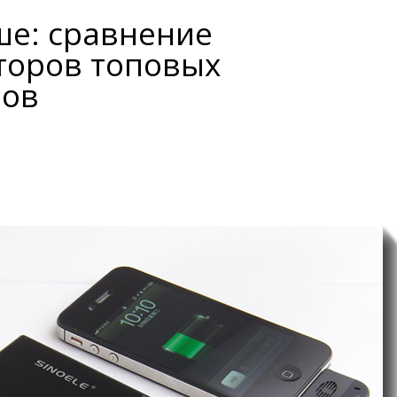
ше: сравнение
торов топовых
нов