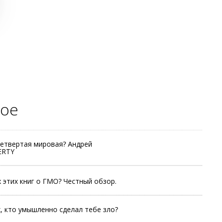
ое
четвертая мировая? Андрей
ERTY
 этих книг о ГМО? Честный обзор.
х, кто умышленно сделал тебе зло?