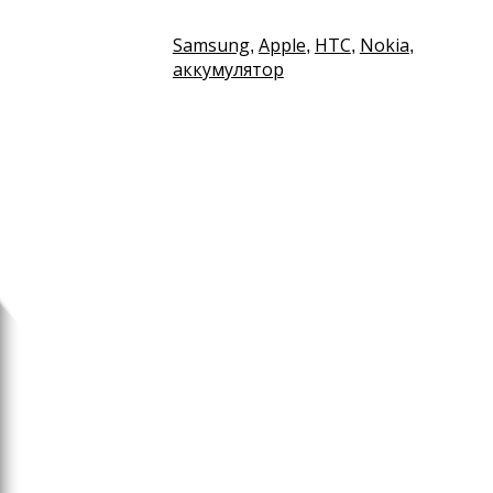
Samsung
Apple
HTC
Nokia
,
,
,
,
аккумулятор
Интернет
Биржа «ВКонтакте» откры
рекламодателей