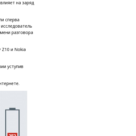
влияет на заряд
ли сперва
 исследователь
емени разговора
 Z10 и Nokia
рии уступив
нтернете.