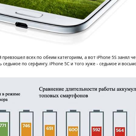
4 превзошел всех по обеим категориям, а вот iPhone 5S занял ч
ь седьмое по серфингу. iPhone 5C и того хуже - седьмое и восьм