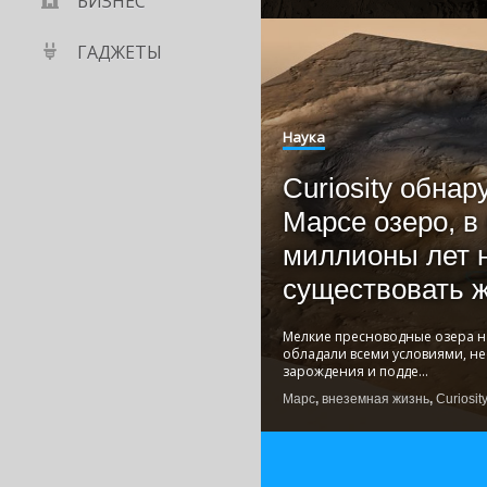
БИЗНЕС
ГАДЖЕТЫ
Наука
Curiosity обнар
Марсе озеро, в
миллионы лет 
существовать 
Мелкие пресноводные озера н
обладали всеми условиями, н
зарождения и подде
...
Марс
,
внеземная жизнь
,
Curiosit