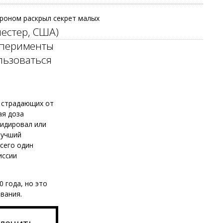
троном раскрыл секрет малых
естер, США)
сперименты
льзоваться
, страдающих от
ая доза
видировал или
лучший
всего один
иссии
 года, но это
вания.