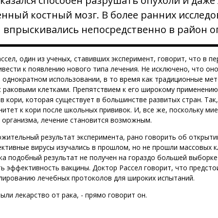
оказался способен разрушать опухоли и даже
нный костный мозг. В более ранних исследо
 впрыскивались непосредственно в район о
ссел, один из ученых, ставивших эксперимент, говорит, что в п
вести к появлению нового типа лечения. Не исключено, что оно
 однократном использовании, в то время как традиционные ме
с раковыми клетками. Препятствием к его широкому применени
в кори, которая существует в большинстве развитых стран. Так
тет к кори после школьных прививок. И, все же, поскольку ми
 организма, лечение становится возможным.
жительный результат эксперимента, рано говорить об открыти
ективные вирусы изучались в прошлом, но не прошли массовых к
ка подобный результат не получен на гораздо большей выборке
ь эффективность вакцины. Доктор Рассел говорит, что предст
лированию лечебных протоколов для широких испытаний.
ыли лекарство от рака, - прямо говорит он.