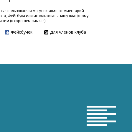
ые пользователи могут оставить комментарий
акта, Фейсбука или использовать нашу платформу.
мним (в хорошем смысле)
Фейсбучек
Для членов клуба
