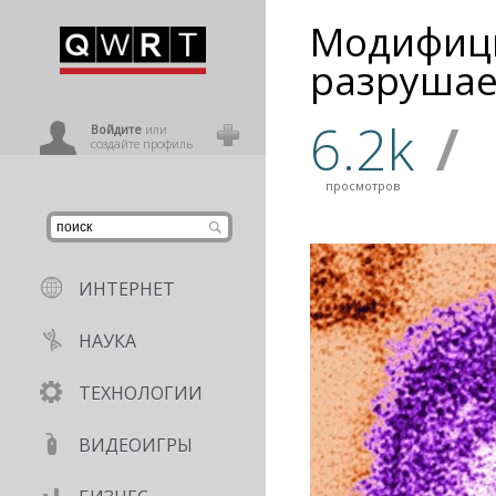
Модифици
иниться
разрушае
6.2k
/
ользователь
Войдите
или
создайте профиль
просмотров
ИНТЕРНЕТ
НАУКА
ТЕХНОЛОГИИ
ВИДЕОИГРЫ