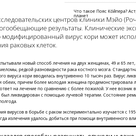
Что такое Пояс Ко́йпера? Ас
планет
сследовательских центров клиники Мэйо (Роч
огообещающие результаты. Клинические эк
о модифицированный вирус кори может испо
ия раковых клеток.
пытывали новый способ лечения на двух женщинах, 49 и 65 лет
еломы, редкой разновидности рака костного мозга. Стандартн
о вируса кори вводилась внутривенно 10 тысяч раз. Вирус лик
и обеих, причем более молодая женщина продемонстрировала 
ответ на лечение по сравнению с более пожилой. У нее возник 
 был ликвидирован с помощью лучевой терапии. Состояние рем
полгода.
ия вирусов в борьбе с раком экспериментально изучается с 1950
огда излечения удалось добиться при помощи внутривенного вли