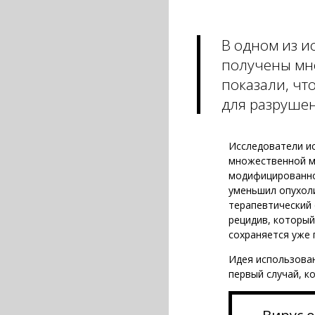
В одном из и
получены мн
показали, чт
для разрушен
Исследователи ис
множественной ми
модифицированног
уменьшил опухол
терапевтический 
рецидив, который
сохраняется уже 
Идея использован
первый случай, к