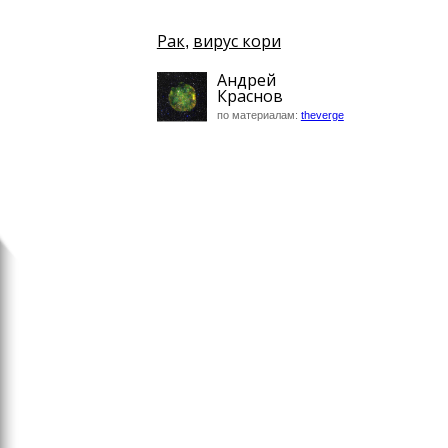
Рак
вирус кори
,
Андрей
Краснов
по материалам:
theverge
Интернет
Для кур создадут симуля
реальности