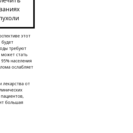
 лечить
ваниях
пухоли
ерспективе этот
 будет
тоды требуют
ю может стать
, 95% населения
елома ослабляет
и лекарства от
линических
 пациентов,
оит большая