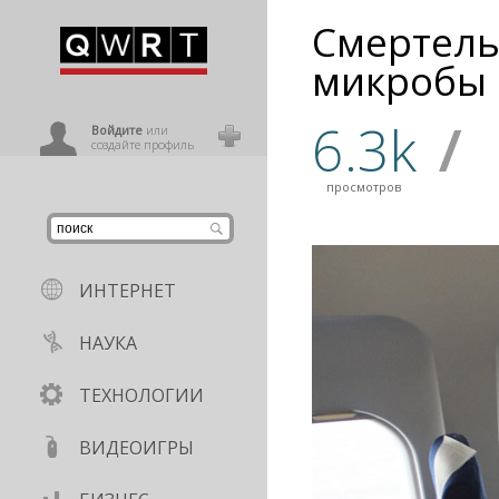
Cмертель
иниться
микробы 
6.3k
/
ользователь
Войдите
или
создайте профиль
просмотров
ИНТЕРНЕТ
НАУКА
ТЕХНОЛОГИИ
ВИДЕОИГРЫ