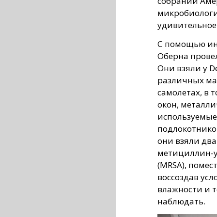
собрании Аме
микробиологи
удивительное
С помощью ин
Оберна прове
Они взяли у De
различных ма
самолетах, в 
окон, металли
используемые
подлокотнико
они взяли два
метициллин-у
(MRSA), помес
воссоздав усл
влажности и т
наблюдать.