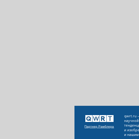
qwrt.ru
научной
тенденц
Партнер Рамблера
и изобр
и нашим 