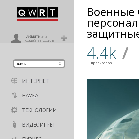
Военные 
иниться
персона
защитные
ользователь
Войдите
или
создайте профиль
4.4k
/
просмотров
ИНТЕРНЕТ
НАУКА
ТЕХНОЛОГИИ
ВИДЕОИГРЫ