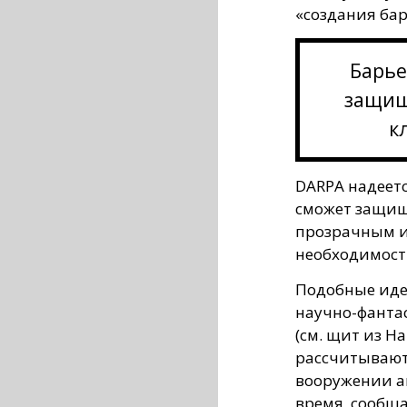
«создания бар
Барье
защищ
к
DARPA надеетс
сможет защища
прозрачным и
необходимост
Подобные иде
научно-фантас
(см. щит из Ha
рассчитывают,
вооружении а
время, сообщ