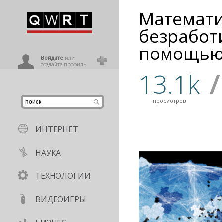
Математи
иниться
безработ
помощью 
ользователь
Войдите
или
создайте профиль
13.1k
/
просмотров
ИНТЕРНЕТ
НАУКА
ТЕХНОЛОГИИ
ВИДЕОИГРЫ