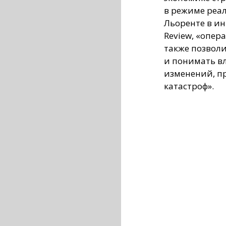
в режиме реал
Льоренте в и
Review, «опе
также позвол
и понимать в
изменений, п
катастроф».