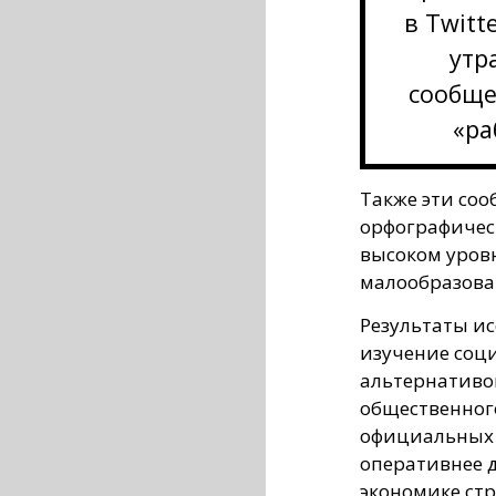
в Twitt
утр
сообще
«ра
Также эти со
орфографическ
высоком уров
малообразова
Результаты и
изучение соц
альтернативо
общественног
официальных 
оперативнее 
экономике стр