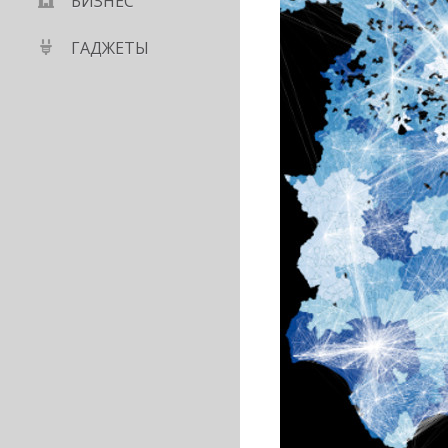
БИЗНЕС
ГАДЖЕТЫ
едил за
х провайдеров с