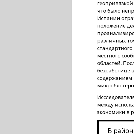
геопривязкой
что было неп
Испании отраж
положение дел
проанализиро
различных то
стандартного
местного соо
областей. Пос
безработице в
содержанием 
микроблогеро
Исследовател
между использ
экономики в р
В район