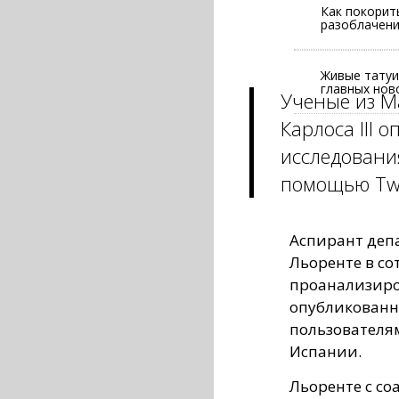
Как покорит
разоблачен
Живые татуи
главных нов
Ученые из М
Карлоса III 
исследовани
помощью Twi
Аспирант деп
Льоренте в со
проанализиро
опубликованны
пользователя
Испании.
Льоренте с со