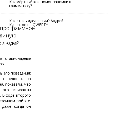
Как мёртвый кот помог запомнить
грамматику?
Как стать идеальным? Андрей
Курпатов на QWERTY
 программное
единую
х людей.
ь стационарные
ях.
ь его поведения:
ого человека на
а, показали, что
рвого аспиранты
. В ходе второго
аземном роботе.
, даже когда он