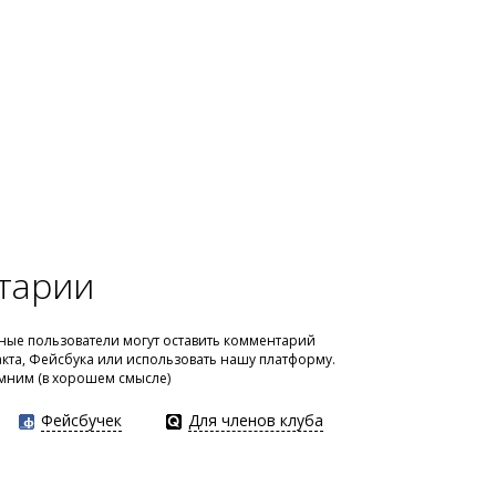
тарии
ые пользователи могут оставить комментарий
акта, Фейсбука или использовать нашу платформу.
мним (в хорошем смысле)
Фейсбучек
Для членов клуба