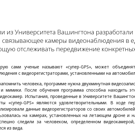
ли из Университета Вашингтона разработали
, связывающее камеры видеонаблюдения в 
еющую отслеживать передвижение конкретны
орую сами ученые называют «супер-GPS», может объединят
людения с видеорегистраторами, установленными на автомобил
запомнить человека, программе нужна двухминутная видеозапис
 и мимики. После обучения программа способна находить эт
идеокамер. Испытания, проведенные в Университете Вашингтон
ты «супер-GPS» являются удовлетворительными. В ходе пе
ализировали данные видеорегистраторов со своих автомобилей
ьзовалась на камерах, установленных на летающем дроне и н
спешно следили за человеком, определенном видеокамерой
ся из вида.