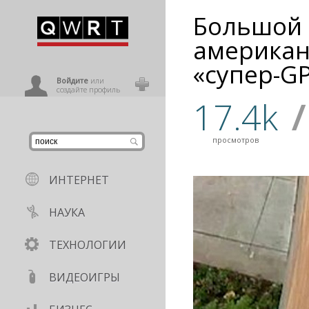
Большой 
иниться
американ
«супер-G
ользователь
Войдите
или
создайте профиль
17.4k
/
просмотров
ИНТЕРНЕТ
НАУКА
ТЕХНОЛОГИИ
ВИДЕОИГРЫ