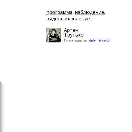
программа
наблюдение
,
,
видеонаблюдение
Артём
Трутько
По материалам:
dailymail.co.uk
Бизнес
Nokia хочет возродить св