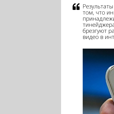
Результаты
том, что ин
принадлежи
тинейджера
брезгуют р
видео в ин