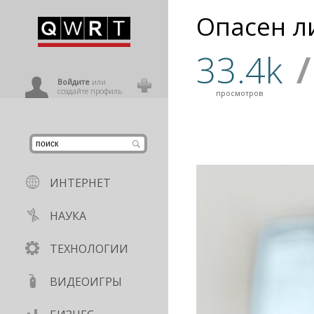
Опасен ли
иниться
33.4k
/
ользователь
Войдите
или
создайте профиль
просмотров
ИНТЕРНЕТ
НАУКА
ТЕХНОЛОГИИ
ВИДЕОИГРЫ