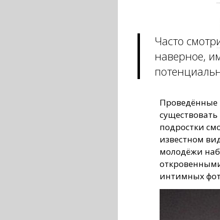
Часто смотри
наверное, и
потенциальн
Проведённые 
существовать 
подростки см
известном вид
молодёжи наб
откровенными
интимных фот