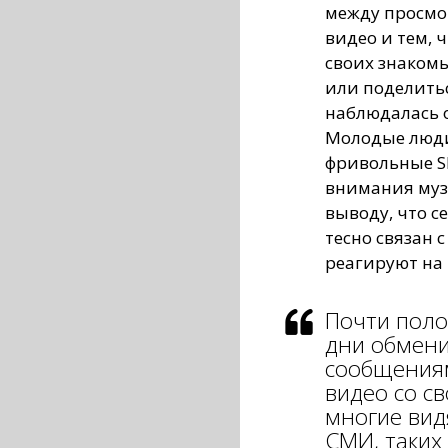
между просмот
видео и тем, 
своих знаком
или поделитьс
наблюдалась о
Молодые люди
фривольные SM
внимания муз
выводу, что с
тесно связан 
реагируют на
Почти поло
дни обмен
сообщения
видео со с
многие вид
СМИ, таких 