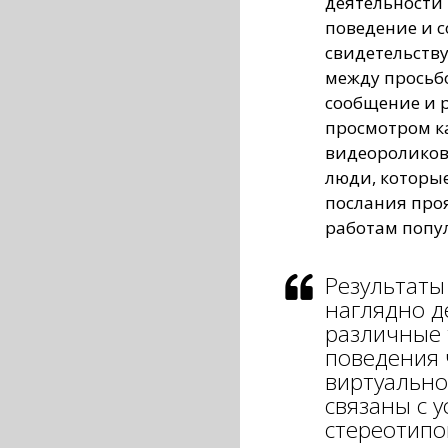
деятельности 
поведение и 
свидетельств
между просьб
сообщение и
просмотром ка
видеороликов 
люди, которые
послания про
работам попу
Результаты
наглядно д
различные 
поведения 
виртуально
связаны с 
стереотипо