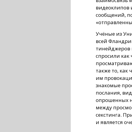
взаимосвязь 
видеоклипов и
сообщений, п
«отправленные
Учёные из Ун
всей Фландри
тинейджеров в 
спросили как 
просматривают
также то, как
им провокаци
знакомые про
послания, вид
опрошенных н
между просмо
секстинга. Пр
и является оч