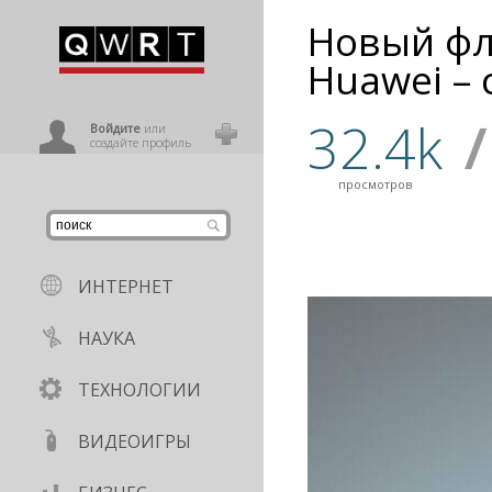
Новый фл
иниться
Huawei –
32.4k
/
ользователь
Войдите
или
создайте профиль
просмотров
ИНТЕРНЕТ
НАУКА
ТЕХНОЛОГИИ
ВИДЕОИГРЫ