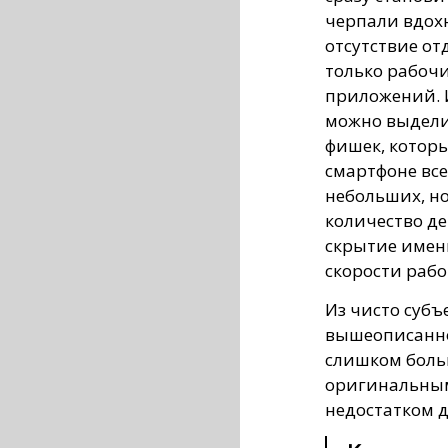
черпали вдохн
отсутствие от
только рабочи
приложений. 
можно выдели
фишек, котор
смартфоне все
небольших, н
количество д
скрытие имен
скорости рабо
Из чисто субъ
вышеописанно
слишком боль
оригинальным
недостатком 