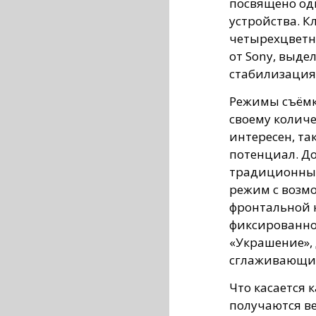
посвящено од
устройства. 
четырехцветн
от Sony, выде
стабилизация 
Режимы съёмк
своему количе
интересен, та
потенциал. Д
традиционный
режим с возм
фронтальной к
фиксированно
«Украшение»,
сглаживающи
Что касается 
получаются в