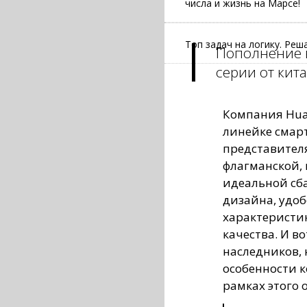
числа и жизнь на Марсе!
Топ задач на логику. Ре
Пополнение в
серии от кит
Компания Huaw
линейке смарт
представителя
флагманской,
идеальной сба
дизайна, удоб
характеристи
качества. И во
наследников, 
особенности к
рамках этого 