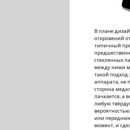
В плане диза
откровений от
типичный пря
предшественни
стеклянных п
между ними ме
такой подход
аппарата, не 
сторона медал
пачкается, а 
любую твёрду
вероятностью
или переднюю 
момент, и сде