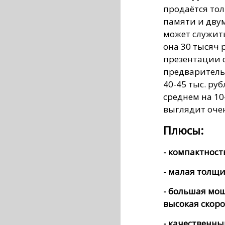
продаётся тол
памяти и двум
может служить
она 30 тысяч 
презентации 
предваритель
40-45 тыс. ру
среднем на 10
выглядит оче
Плюсы:
- компактност
- малая толщ
- большая мо
высокая скор
- качественн