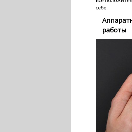
все положител
себе.
Аппаратн
работы