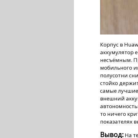
Корпус в Huaw
аккумулятор е
несъёмным. Пр
мобильного ин
полусотни сни
стойко держит
самые лучшие,
внешний акку
автономностью
то ничего кр
показателях в
Вывод:
На т