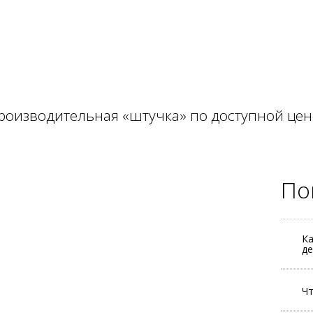
роизводительная «штучка» по доступной цен
По
Ка
де
Чт