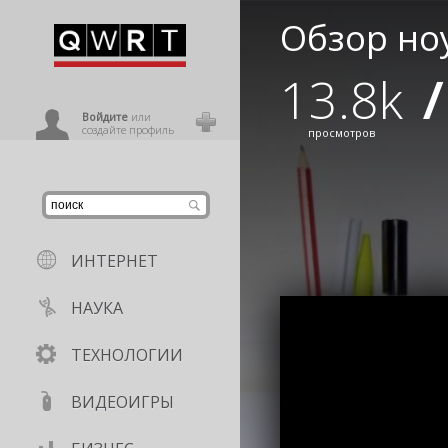
Обзор но
иниться
13.8k
/
ользователь
Войдите
или
создайте профиль
просмотров
ИНТЕРНЕТ
НАУКА
ТЕХНОЛОГИИ
ВИДЕОИГРЫ