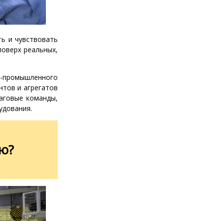
ь и чувствовать
оверх реальных,
-промышленного
нтов и агрегатов
аговые команды,
удования.
ию?