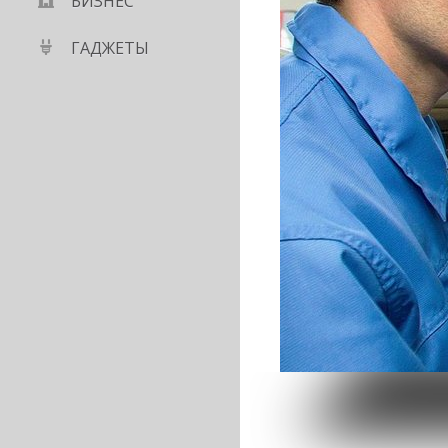
БИЗНЕС
ГАДЖЕТЫ
етний юбилей:
я о том, как всё