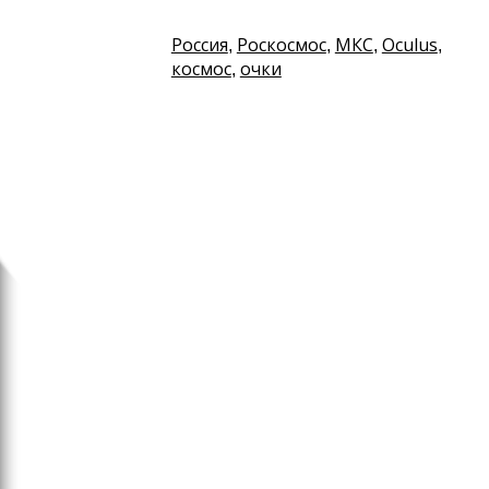
Россия
Роскосмос
МКС
Oculus
,
,
,
,
космос
очки
,
Интернет
Госорганы перейдут на
использование российско