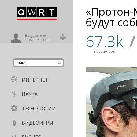
«Протон-
иниться
будут соб
67.3k
/
ользователь
Войдите
или
создайте профиль
просмотров
ИНТЕРНЕТ
НАУКА
ТЕХНОЛОГИИ
ВИДЕОИГРЫ