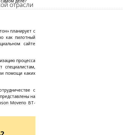
 самом деле?
ой отрасли
тон» планирует с
но как пилотный
циальном сайте
лизацию процесса
т специалистам,
при помощи каких
трудничестве с
 представлены на
pson Moverio BT-
?