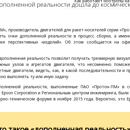
Как работают ноотропы на
дополненной реальности дошла до космическ
», производитель двигателей для ракет-носителей серии «Про
ить очки дополненной реальности в процесс сборки, а имен
рке перспективных «изделий». Об этом сообщается на офи
 дополненная реальность позволит получать трехмерную визуа
жных узлов и агрегатов двигателя, что несомненно поможе
тные двигатели, видеть, как, в какой последовательности и 
но выполнять ту или иную задачу.
полненной реальности, выполненные ПАО «Протон-ПМ» в со
 Epson Corporation и Региональным центром инжиниринга, были
рно-техническом форуме в ноябре 2015 года.
Вероятно, это E
то такое «дополненная реальность»