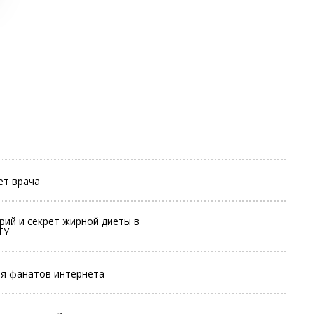
вет врача
рий и секрет жирной диеты в
TY
ля фанатов интернета