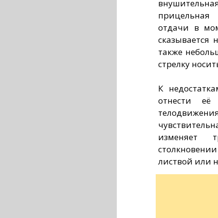
внушительная
прицельная 
отдачи в мо
сказывается 
также неболь
стрелку носит
К недостатк
отнести её
телодвижения»
чувствитель
изменяет 
столкновени
листвой или 