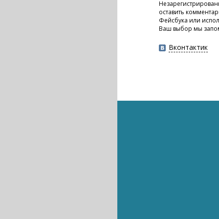
Незарегистрирован
оставить комментар
Фейсбука или испол
Ваш выбор мы запо
Вконтактик
Интернет
Интернет
Интернет
Видеоигры
Технологии
Интернет
Интернет
Премьер-министр К
Sia Carpool Karaoke: 
Эффектное пад