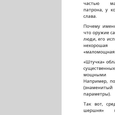
частью мал
патрона, у к
слава.
Почему именн
что оружие са
люди, его ис
нехорошая 
«маломощная 
«Штучка» обл
существенных
мощными п
Например, по
(знаменитый 
параметры).
Так вот, ср
шершня» м