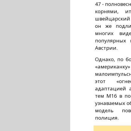
47 - полновес
корнями, ит
швейцарский S
он же подли
многих вид
популярных 
Австрии.
Однако, по б
«американ
малоимпульс
этот «огне
адаптацией 
тем
M16 в по
узнаваемых о
модель пов
полиция.