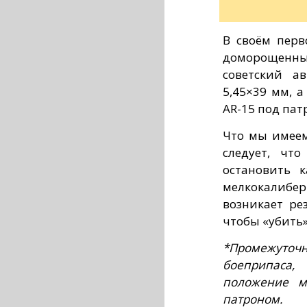
В своём перв
доморощен
советский а
5,45×39 мм, 
AR-15 под пат
Что мы имеем
следует, чт
остановить к
мелкокалибер
возникает ре
чтобы «убить»
*Промежуто
боеприпаса,
положение м
патроном.