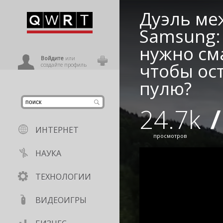
Дуэль ме
иниться
Samsung:
нужно см
ользователь
Войдите
или
чтобы ос
создайте профиль
пулю?
24.7k
/
ИНТЕРНЕТ
просмотров
НАУКА
ТЕХНОЛОГИИ
ВИДЕОИГРЫ