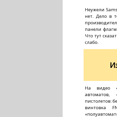
Неужели Sams
нет. Дело в 
производите
панели флагм
Что тут сказа
слабо.
И
На видео «з
автоматов,
пистолетов: б
винтовка 
«полуавтомат