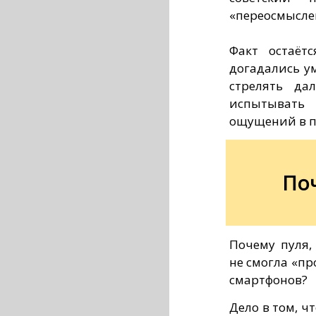
«переосмыслен
Факт остаёт
догадались у
стрелять да
испытывать 
ощущений в п
По
Почему пуля,
не смогла «пр
смартфонов?
Дело в том, ч