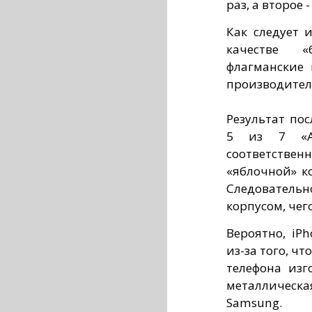
раз, а второе 
Как следует 
качестве «
флагманские
производителе
Результат по
5 из 7 «А
соответствен
«яблочной» к
Следовательн
корпусом, чег
Вероятно, iP
из-за того, чт
телефона изг
металлическа
Samsung.