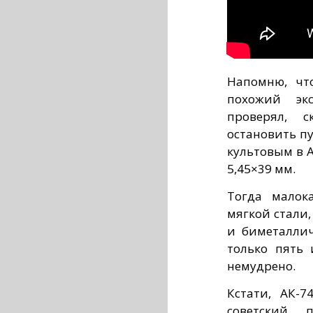
Напомню, чт
похожий эк
проверял, с
остановить п
культовым в 
5,45×39 мм.
Тогда малок
мягкой стали
и биметаллич
только пять 
немудрено.
Кстати, АК-7
советский 