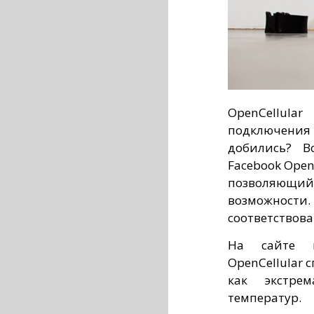
OpenCellul
подключения к
добились? В
Facebook Open
позволяющ
возможност
соответствова
На сайте п
OpenCellular 
как экстре
температур.