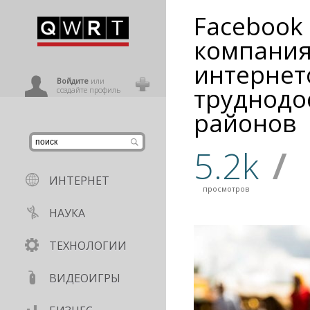
Facebook 
иниться
компания
интернет
ользователь
Войдите
или
труднодо
создайте профиль
районов
5.2k
/
ИНТЕРНЕТ
просмотров
НАУКА
ТЕХНОЛОГИИ
ВИДЕОИГРЫ