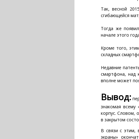
Так, весной 201
сгибающейся матр
Тогда же появил
начале этого года
Кроме того, эти
складных смартфо
Недавние патент
смартфона, над к
вполне может поя
Вывод:
пер
знакомая всему 
корпус. Словом, 
в закрытом состо
В связи с этим, 
экраны» окончат