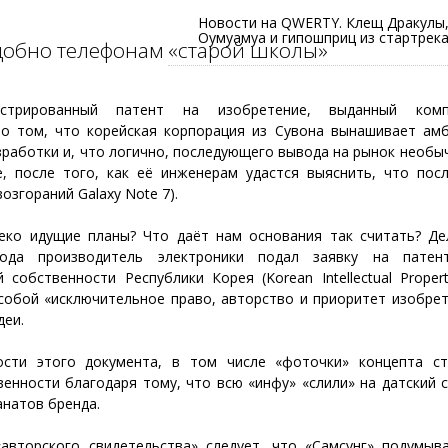
Новости на QWERTY. Клещ Дракулы,
Оумуамуа и гипошприц из стартрек
добно телефонам «старой школы»
истрированный патент на изобретение, выданный комп
 о том, что корейская корпорация из Сувона вынашивает ам
зработки и, что логично, последующего вывода на рынок необ
е, после того, как её инженерам удастся выяснить, что пос
озгораний Galaxy Note 7).
ко идущие планы? Что даёт нам основания так считать? Де
года производитель электроники подал заявку на пате
 собственности Республики Корея (Korean Intellectual Propert
 собой «исключительное право, авторство и приоритет изобре
деи.
ости этого документа, в том числе «фоточки» концепта с
нности благодаря тому, что всю «инфу» «слили» на датский са
анатов бренда.
авторского свидетельства» следует, что «Самсунг» подумыв