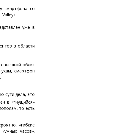
ку смартфона со
Valley».
едставлен уже в
ентов в области
а внешний облик
слухам, смартфон
.
о сути дела, это
ён в «гнущийся»
пополам, то есть
ероятно, «гибкие
 «умных часов».