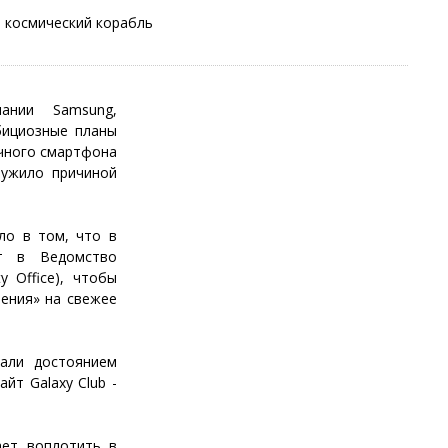
 космический корабль
а
ании Samsung,
бициозные планы
ычного смартфона
лужило причиной
ло в том, что в
нт в Ведомство
y Office), чтобы
тения» на свежее
тали достоянием
йт Galaxy Club -
ает воплотить в