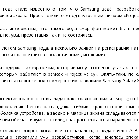
5 года стало известно о том, что Samsung ведёт разработ
ицей экрана. Проект «пилится» под внутренним шифром «Project 
ась информация, что такого рода смартфон может быть пр
, но, увы, презентация так и не состоялась.
м летом Samsung подала несколько заявок на регистрацию пат
нов и планшетников с «эластичными дисплеями».
ы содержат изображения, которые могут косвенно указывать н
оторым работают в рамках «Project Valley». Опять-таки, по 
виться на рынке под коммерческим названием Samsung Galaxy X
спективный концепт выглядит как складывающийся смартфон. П
«поколению Пепси» раскладушка, гибкий экран которой помещ
оболочка устройства, а заодно и матрица экрана складываются 
янии обе части «умного телефона» располагаются параллельно.
возникает вопрос: когда всё это началось, откуда взялось? В
ельно захватили умы разработчиков, когда началась эпоха