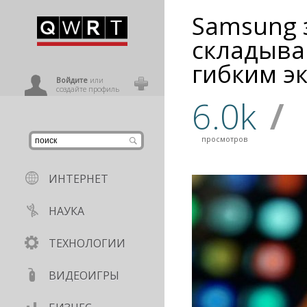
Samsung 
иниться
складыва
гибким э
ользователь
Войдите
или
создайте профиль
6.0k
/
просмотров
ИНТЕРНЕТ
НАУКА
ТЕХНОЛОГИИ
ВИДЕОИГРЫ