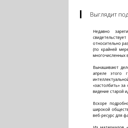
Выглядит по
Недавно зарег
свидетельствует
относительно ра
(по крайней мер
многочисленных в
Вынашивают деле
апреле этого 
интеллектуальной
«застолбить» за
видение старой и
Вскоре подробн
широкой обществе
веб-ресурс для ф
Из материалов «