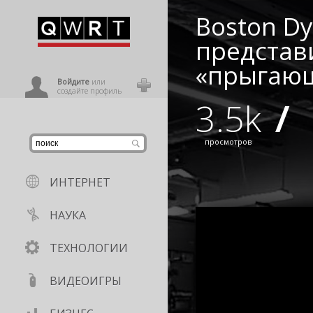
Boston D
иниться
представи
«прыгающ
ользователь
Войдите
или
создайте профиль
3.5k
/
просмотров
ИНТЕРНЕТ
НАУКА
ТЕХНОЛОГИИ
ВИДЕОИГРЫ