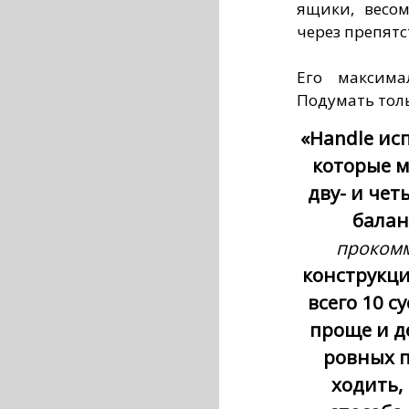
ящики, весом
через препятс
Его максима
Подумать толь
«Handle ис
которые 
дву- и че
балан
прокомм
конструкци
всего 10 с
проще и д
ровных п
ходить,