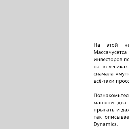
На этой не
Массачусетс
инвесторов п
на колёсиках
сначала «мут
всё-таки прос
Познакомьтес
манюни два 
прыгать и даж
так описывае
Dynamics.