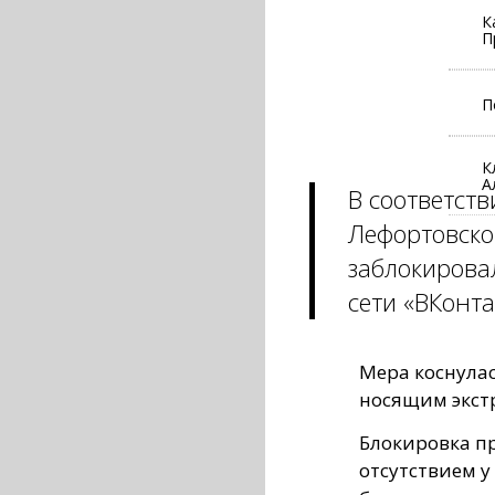
К
П
П
К
А
В соответст
Лефортовско
заблокирова
сети «ВКонта
Мера коснулас
носящим экст
Блокировка пр
отсутствием 