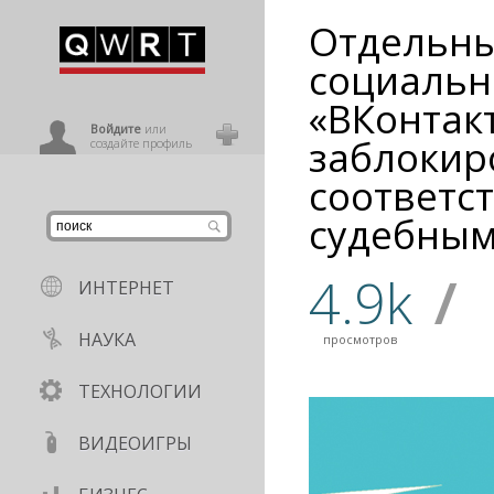
Отдельны
иниться
социальн
«ВКонтак
ользователь
Войдите
или
заблокир
создайте профиль
соответст
судебны
4.9k
/
ИНТЕРНЕТ
НАУКА
просмотров
ТЕХНОЛОГИИ
ВИДЕОИГРЫ