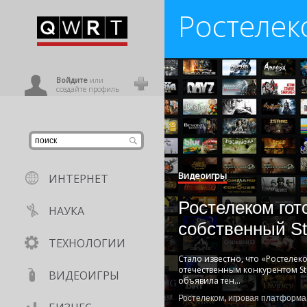
Ростелек
иниться
ользователь
Войдите
или
создайте профиль
Видеоигры
ИНТЕРНЕТ
Ростелеком гот
НАУКА
собственный 
ТЕХНОЛОГИИ
Стало известно, что «Ростелек
отечественным конкурентом S
ВИДЕОИГРЫ
объявила тен
...
Ростелеком
,
игровая платформа