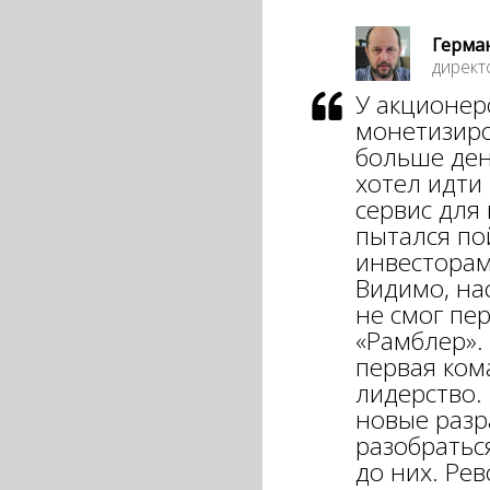
Герма
директо
У акционер
монетизиро
больше ден
хотел идти 
сервис для
пытался по
инвесторам
Видимо, на
не смог пер
«Рамблер».
первая ком
лидерство. 
новые разр
разобратьс
до них. Ре