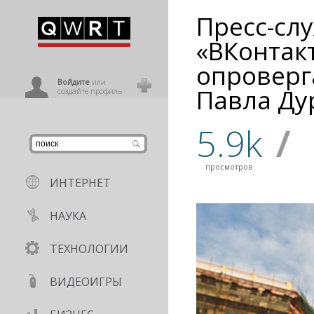
Пресс-сл
иниться
«ВКонтак
опроверг
ользователь
Войдите
или
Павла Ду
создайте профиль
5.9k
/
просмотров
ИНТЕРНЕТ
НАУКА
ТЕХНОЛОГИИ
ВИДЕОИГРЫ