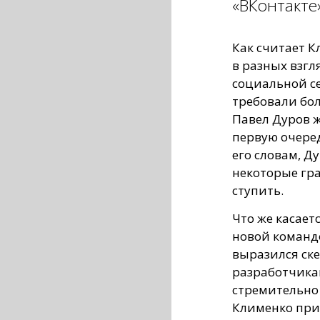
«ВКонтакте
Как считает К
в разных взгл
социальной се
требовали бо
Павел Дуров ж
первую очеред
его словам, Д
некоторые гра
ступить.
Что же касает
новой командо
выразился ске
разработчика
стремительно 
Клименко прив