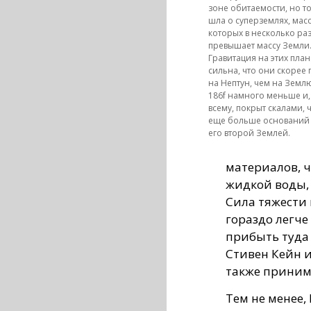
зоне обитаемости, но т
шла о суперземлях, мас
которых в несколько ра
превышает массу Земли
Гравитация на этих план
сильна, что они скорее
на Нептун, чем на Землю
186f намного меньше и,
всему, покрыт скалами, ч
еще больше оснований 
его второй Землей.
материалов, ч
жидкой воды,
Сила тяжести 
гораздо легче
прибыть туда 
Стивен Кейн 
также приним
Тем не менее, 