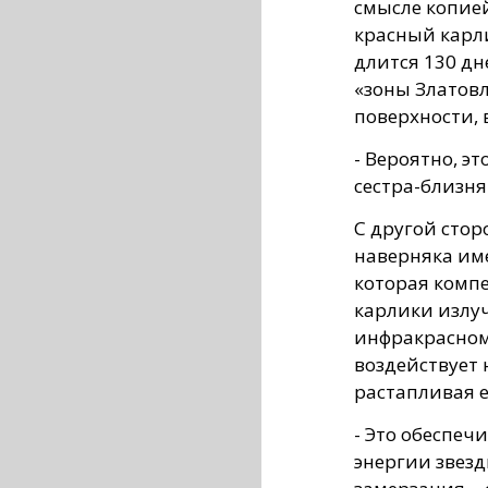
смысле копие
красный карли
длится 130 дн
«зоны Златовл
поверхности, 
- Вероятно, э
сестра-близня
С другой стор
наверняка име
которая компе
карлики излуч
инфракрасном
воздействует 
растапливая е
- Это обеспеч
энергии звезд