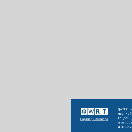
qwrt.ru
научной
тенденц
Партнер Рамблера
и изобр
и нашим 