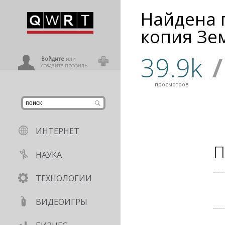
Найдена 
иниться
копия Зе
39.9k
/
ользователь
Войдите
или
создайте профиль
просмотров
ИНТЕРНЕТ
П
НАУКА
ТЕХНОЛОГИИ
ВИДЕОИГРЫ