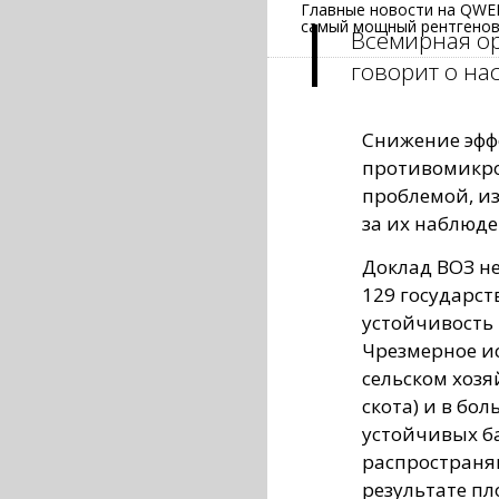
Главные новости на QWER
самый мощный рентгеновс
Всемирная ор
говорит о на
Снижение эфф
противомикро
проблемой, из
за их наблюд
Доклад ВОЗ не
129 государст
устойчивость
Чрезмерное и
сельском хозя
скота) и в бо
устойчивых б
распространяю
результате пл