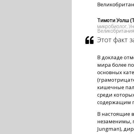
Великобритани
Тимоти Уолш (T
микробиолог, У
Великобритани
Этот факт з
В докладе отм
мира более п
основных кат
(грамотрицате
кишечные пал
среди которых
содержащим 
В настоящие 
незаменимы, г
Jungman), дир