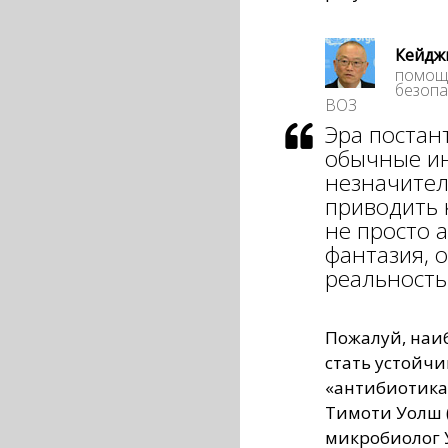
Кейджи
помощн
безопа
ВОЗ
Эра постан
обычные и
незначител
приводить 
не просто 
фантазия, 
реальностью
Пожалуй, наи
стать устойчи
«антибиотика
Тимоти Уолш 
микробиолог 