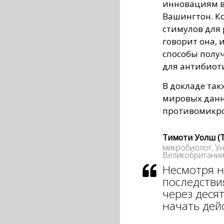
инновациям в
Вашингтон. К
стимулов для
говорит она, 
способы полу
для антибиот
В докладе так
мировых данн
противомикр
Тимоти Уолш (T
микробиолог, У
Великобритани
Несмотря н
последстви
через десят
начать дей