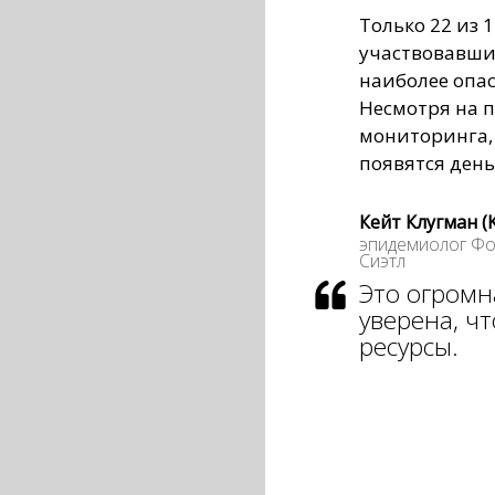
Только 22 из 
участвовавших
наиболее опа
Несмотря на 
мониторинга, 
появятся день
Кейт Клугман (
эпидемиолог Фо
Сиэтл
Это огромн
уверена, чт
ресурсы.