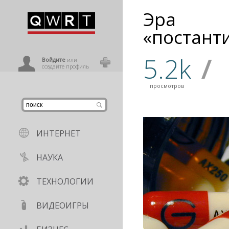
Эра
иниться
«постант
5.2k
/
ользователь
Войдите
или
создайте профиль
просмотров
ИНТЕРНЕТ
НАУКА
ТЕХНОЛОГИИ
ВИДЕОИГРЫ