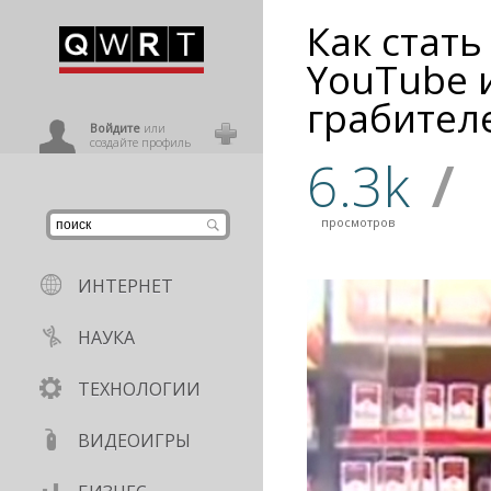
Как стать
иниться
YouTube 
грабител
ользователь
Войдите
или
создайте профиль
6.3k
/
просмотров
ИНТЕРНЕТ
НАУКА
ТЕХНОЛОГИИ
ВИДЕОИГРЫ