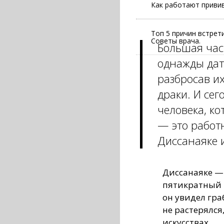
Как работают привив
Топ 5 причин встрет
Советы врача.
Большая час
однажды дат
разбросав их
драки. И се
человека, ко
— это работ
Диссанаяке 
Диссанаяке —
пятикратный 
он увидел гра
не растерялся
искусствах.