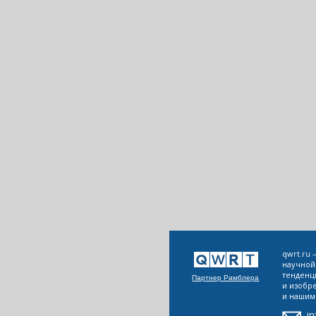
qwrt.ru
научной
тенденц
Партнер Рамблера
и изобр
и нашим 
i