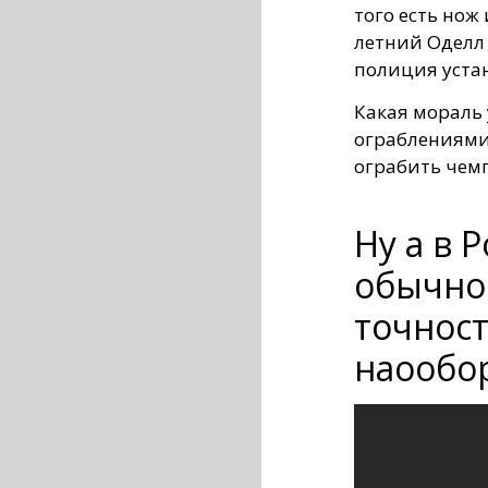
того есть нож
летний Оделл 
полиция уста
Какая мораль 
ограблениями.
ограбить чем
Ну а в 
обычно
точнос
наообо