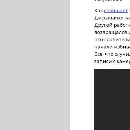
Как
сообщает
Диссанаяке ка
Другой работн
возвращался и
что грабител
начали избива
Все, что случ
записи с кам